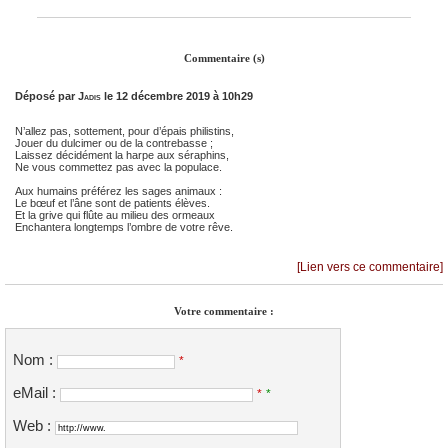
Commentaire (s)
Déposé par
Jadis
le 12 décembre 2019 à 10h29
N’allez pas, sottement, pour d’épais philistins,
Jouer du dulcimer ou de la contrebasse ;
Laissez décidément la harpe aux séraphins,
Ne vous commettez pas avec la populace.
Aux humains préférez les sages animaux :
Le bœuf et l’âne sont de patients élèves.
Et la grive qui flûte au milieu des ormeaux
Enchantera longtemps l’ombre de votre rêve.
[Lien vers ce commentaire]
Votre commentaire :
Nom :
*
eMail :
*
*
Web :