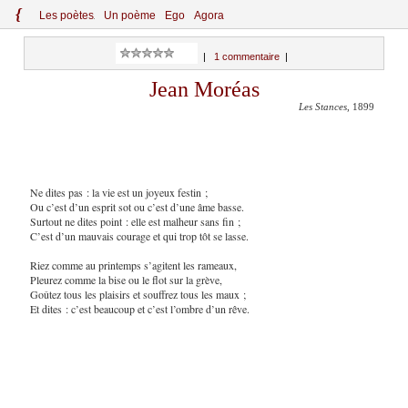
{
Le
s
po
èt
es
Un poème
Ego
Agora
|
1 commentaire
|
Jean Moréas
Les Stances
, 1899
Ne dites pas : la vie est un joyeux festin ;
Ou c’est d’un esprit sot ou c’est d’une âme basse.
Surtout ne dites point : elle est malheur sans fin ;
C’est d’un mauvais courage et qui trop tôt se lasse.
Riez comme au printemps s’agitent les rameaux,
Pleurez comme la bise ou le flot sur la grève,
Goûtez tous les plaisirs et souffrez tous les maux ;
Et dites : c’est beaucoup et c’est l’ombre d’un rêve.