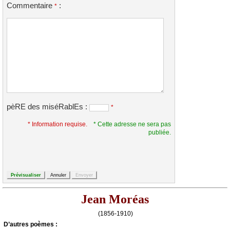
Commentaire
:
*
pèRE des miséRablEs :
*
* Information requise.
* Cette adresse ne sera pas
publiée.
Jean Moréas
(1856-1910)
D’autrеs pоèmеs :