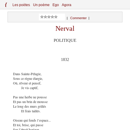
{
Le
s
po
èt
es
Un poème
Ego
Agora
|
Commenter
|
Nerval
POLITIQUE
1832
Dans Sainte-Pélagie,
Sous ce règne élargie,
Où, rêveur et pensif,
Je vis captif,
Pas une herbe ne pousse
Et pas un brin de mousse
Le long des murs grillés
Et frais taillés.
Oiseau qui fends l’espace...
Et toi, brise, qui passe
Sur l’étroit horizon