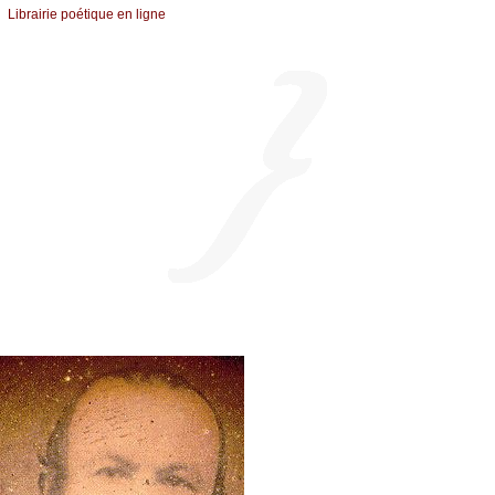
Librairiе pоétique en lignе