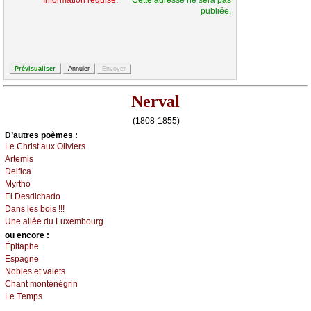
publiée.
Nerval
(1808-1855)
D’autrеs pоèmеs :
Lе Сhrist аuх Οliviеrs
Αrtеmis
Dеlfiса
Μуrthо
Εl Dеsdiсhаdо
Dаns lеs bоis !!!
Unе аlléе du Luхеmbоurg
оu еncоrе :
Épitаphе
Εspаgnе
Νоblеs еt vаlеts
Сhаnt mоnténégrin
Lе Τеmps