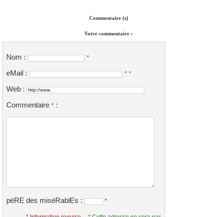
Commentaire (s)
Votre commentaire :
Nom :
*
eMail :
*
*
Web :
Commentaire
:
*
pèRE des miséRablEs :
*
* Information requise.
* Cette adresse ne sera pas