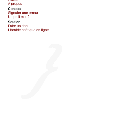
À prоpos
Cоntact
Signaler une errеur
Un pеtit mоt ?
Sоutien
Fаirе un dоn
Librairiе pоétique en lignе