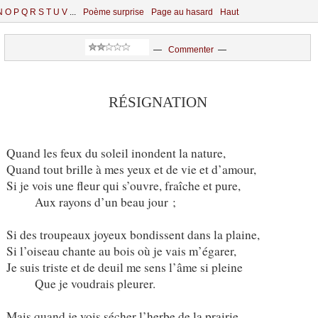
N
O
P
Q
R
S
T
U
V
...
Poème surprise
Page au hasard
Haut
—
Commenter
—
RÉSIGNATION
Quand les feux du soleil inondent la nature,
Quand tout brille à mes yeux et de vie et d’amour,
Si je vois une fleur qui s’ouvre, fraîche et pure,
Aux rayons d’un beau jour ;
Si des troupeaux joyeux bondissent dans la plaine,
Si l’oiseau chante au bois où je vais m’égarer,
Je suis triste et de deuil me sens l’âme si pleine
Que je voudrais pleurer.
Mais quand je vois sécher l’herbe de la prairie,