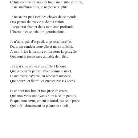
Calme comme l’étang qui luit dans l’aube et fume,
Je ne souffrirai plus, je ne penserai plus,
Je ne saurai plus rien des choses de ce monde,
Des peines de ma vie et de ma nation,
J’écouterai chanter dans mon âme profonde
L’harmonieuse paix des germinations.
Je n’aurai pas d’orgueil, et je serai pareille,
Dans ma candeur nouvelle et ma simplicité,
À mon frère le pampre et ma sœur la groseille
Qui sont la jouissance aimable de l’été ;
Je serai si sensible et si jointe à la terre
Que je pourrai penser avoir connu la mort,
Et me mêler, vivante, au reposant mystère
Qui nourrit et fleurit les plantes par les corps.
Et ce sera très bon et très juste de croire
Que mes yeux ondoyants sont à ce lin pareils,
Et que mon cœur, ardent et lourd, est cette poire
Qui mûrit doucement sa pelure au soleil...