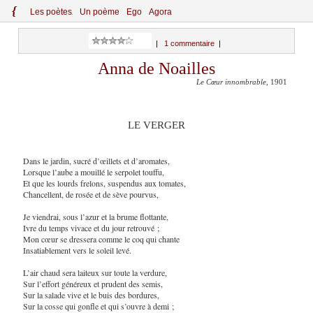
{
Le
s
po
èt
es
Un poème
Ego
Agora
|
1 commentaire
|
Anna de Noailles
Le Cœur innombrable
, 1901
LE VERGER
Dans le jardin, sucré d’œillets et d’aromates,
Lorsque l’aube a mouillé le serpolet touffu,
Et que les lourds frelons, suspendus aux tomates,
Chancellent, de rosée et de sève pourvus,
Je viendrai, sous l’azur et la brume flottante,
Ivre du temps vivace et du jour retrouvé ;
Mon cœur se dressera comme le coq qui chante
Insatiablement vers le soleil levé.
L’air chaud sera laiteux sur toute la verdure,
Sur l’effort généreux et prudent des semis,
Sur la salade vive et le buis des bordures,
Sur la cosse qui gonfle et qui s’ouvre à demi ;