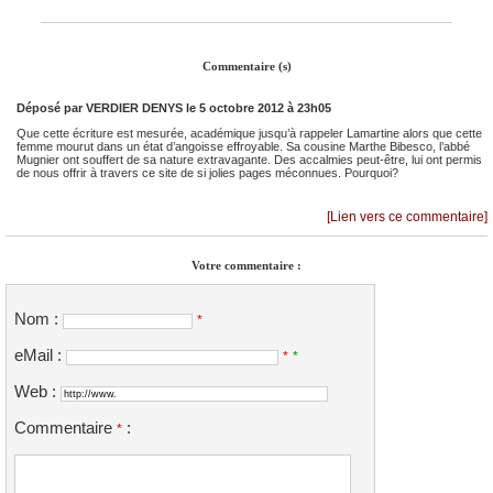
Commentaire (s)
Déposé par
VERDIER DENYS
le 5 octobre 2012 à 23h05
Que cette écriture est mesurée, académique jusqu’à rappeler Lamartine alors que cette
femme mourut dans un état d’angoisse effroyable. Sa cousine Marthe Bibesco, l’abbé
Mugnier ont souffert de sa nature extravagante. Des accalmies peut-être, lui ont permis
de nous offrir à travers ce site de si jolies pages méconnues. Pourquoi?
[Lien vers ce commentaire]
Votre commentaire :
Nom :
*
eMail :
*
*
Web :
Commentaire
:
*