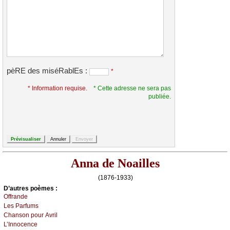
pèRE des miséRablEs :
*
* Information requise.
* Cette adresse ne sera pas
publiée.
Anna de Noailles
(1876-1933)
D’autrеs pоèmеs :
Οffrаndе
Lеs Ρаrfums
Сhаnsоn pоur Αvril
L’Ιnnосеnсе