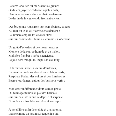
La terre labourée où mûrissent les graines
Ondulera, joyeuse et douce, à petits flots,
Heureuse de sentir dans sa chair souterraine
Le destin de la vigne et du froment enclos.
Des brugnons roussiront sur leurs feuilles, collées
Au mur où le soleil s’écrase chaudement ;
La lumière emplira les étroites allées
Sur qui l’ombre des fleurs est comme un vêtement.
Un goût d’éclosion et de choses juteuses
Montera de la courge humide et du melon,
Midi fera flamber l’herbe silencieuse,
Le jour sera tranquille, inépuisable et long.
Et la maison, avec sa toiture d’ardoises,
Laissant sa porte sombre et ses volets ouverts,
Respirera l’odeur des coings et des framboises
Éparse lourdement autour des buissons verts ;
Mon cœur indifférent et doux aura la pente
Du feuillage flexible et plat des haricots
Sur qui l’eau de la nuit se dépose et serpente
Et coule sans troubler son rêve et son repos.
Je serai libre enfin de crainte et d’amertume,
Lasse comme un jardin sur lequel il a plu,