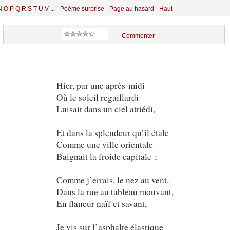
N
O
P
Q
R
S
T
U
V
...
Poème surprise
Page au hasard
Haut
—
Commenter
—
Hier, par une après-midi
Où le soleil regaillardi
Luisait dans un ciel attiédi,
Et dans la splendeur qu’il étale
Comme une ville orientale
Baignait la froide capitale ;
Comme j’errais, le nez au vent,
Dans la rue au tableau mouvant,
En flaneur naïf et savant,
Je vis sur l’asphalte élastique