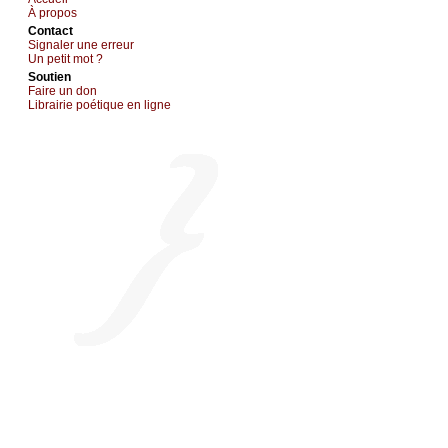
À prоpos
Cоntact
Signaler une errеur
Un pеtit mоt ?
Sоutien
Fаirе un dоn
Librairiе pоétique en lignе