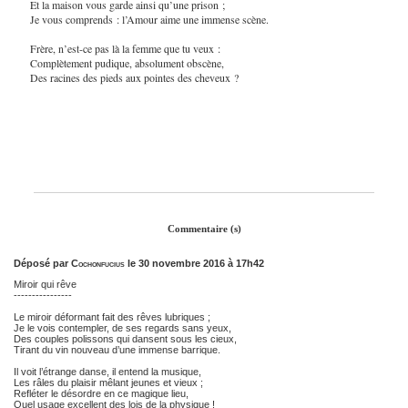
Et la maison vous garde ainsi qu’une prison ;
Je vous comprends : l’Amour aime une immense scène.
Frère, n’est-ce pas là la femme que tu veux :
Complètement pudique, absolument obscène,
Des racines des pieds aux pointes des cheveux ?
Commentaire (s)
Déposé par
Cochonfucius
le 30 novembre 2016 à 17h42
Miroir qui rêve
----------------
Le miroir déformant fait des rêves lubriques ;
Je le vois contempler, de ses regards sans yeux,
Des couples polissons qui dansent sous les cieux,
Tirant du vin nouveau d’une immense barrique.
Il voit l’étrange danse, il entend la musique,
Les râles du plaisir mêlant jeunes et vieux ;
Refléter le désordre en ce magique lieu,
Quel usage excellent des lois de la physique !