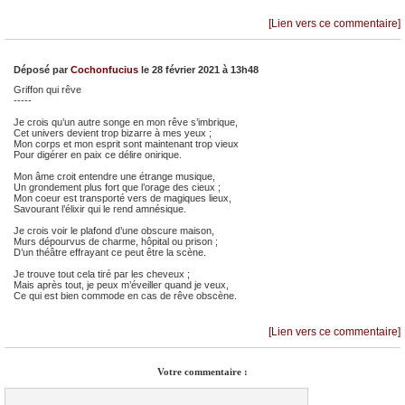
[Lien vers ce commentaire]
Déposé par
Cochonfucius
le 28 février 2021 à 13h48
Griffon qui rêve
-----
Je crois qu’un autre songe en mon rêve s’imbrique,
Cet univers devient trop bizarre à mes yeux ;
Mon corps et mon esprit sont maintenant trop vieux
Pour digérer en paix ce délire onirique.
Mon âme croit entendre une étrange musique,
Un grondement plus fort que l’orage des cieux ;
Mon coeur est transporté vers de magiques lieux,
Savourant l’élixir qui le rend amnésique.
Je crois voir le plafond d’une obscure maison,
Murs dépourvus de charme, hôpital ou prison ;
D’un théâtre effrayant ce peut être la scène.
Je trouve tout cela tiré par les cheveux ;
Mais après tout, je peux m’éveiller quand je veux,
Ce qui est bien commode en cas de rêve obscène.
[Lien vers ce commentaire]
Votre commentaire :