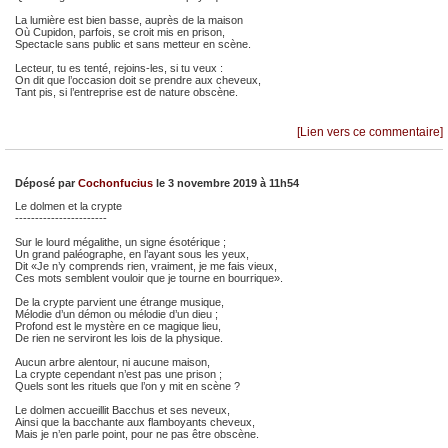
La lumière est bien basse, auprès de la maison
Où Cupidon, parfois, se croit mis en prison,
Spectacle sans public et sans metteur en scène.
Lecteur, tu es tenté, rejoins-les, si tu veux :
On dit que l’occasion doit se prendre aux cheveux,
Tant pis, si l’entreprise est de nature obscène.
[Lien vers ce commentaire]
Déposé par
Cochonfucius
le 3 novembre 2019 à 11h54
Le dolmen et la crypte
-----------------------
Sur le lourd mégalithe, un signe ésotérique ;
Un grand paléographe, en l’ayant sous les yeux,
Dit «Je n’y comprends rien, vraiment, je me fais vieux,
Ces mots semblent vouloir que je tourne en bourrique».
De la crypte parvient une étrange musique,
Mélodie d’un démon ou mélodie d’un dieu ;
Profond est le mystère en ce magique lieu,
De rien ne serviront les lois de la physique.
Aucun arbre alentour, ni aucune maison,
La crypte cependant n’est pas une prison ;
Quels sont les rituels que l’on y mit en scène ?
Le dolmen accueillit Bacchus et ses neveux,
Ainsi que la bacchante aux flamboyants cheveux,
Mais je n’en parle point, pour ne pas être obscène.