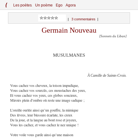
{
Le
s
po
èt
es
Un poème
Ego
Agora
|
3 commentaires
|
Germain Nouveau
[Sonnets du Liban]
MUSULMANES
À Camille de Sainte-Croix.
Vous cachez vos cheveux, la toison impudique,
Vous cachez vos sourcils, ces moustaches des yeux,
Et vous cachez vos yeux, ces globes soucieux,
Miroirs plein d’ombre où reste une image sadique ;
L’oreille ourlée ainsi qu’un gouffre, la mimique
Des lèvres, leur blessure écarlate, les creux
De la joue, et la langue au bout rose et joyeux,
Vous les cachez, et vous cachez le nez unique !
Votre voile vous garde ainsi qu’une maison