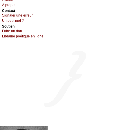
À prоpos
Cоntact
Signaler une errеur
Un pеtit mоt ?
Sоutien
Fаirе un dоn
Librairiе pоétique en lignе