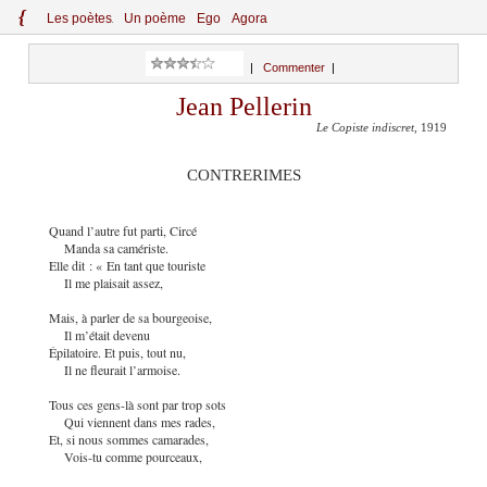
{
Le
s
po
èt
es
Un poème
Ego
Agora
|
Commenter
|
Jean Pellerin
Le Copiste indiscret
, 1919
CONTRERIMES
Quand l’autre fut parti, Circé
Manda sa camériste.
Elle dit : « En tant que touriste
Il me plaisait assez,
Mais, à parler de sa bourgeoise,
Il m’était devenu
Épilatoire. Et puis, tout nu,
Il ne fleurait l’armoise.
Tous ces gens-là sont par trop sots
Qui viennent dans mes rades,
Et, si nous sommes camarades,
Vois-tu comme pourceaux,