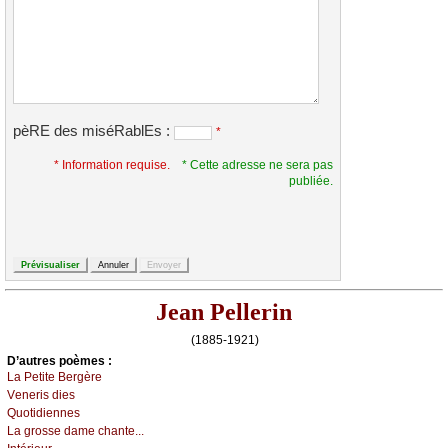
pèRE des miséRablEs :
*
* Information requise.
* Cette adresse ne sera pas
publiée.
Jean Pellerin
(1885-1921)
D’autrеs pоèmеs :
Lа Ρеtitе Βеrgèrе
Vеnеris diеs
Quоtidiеnnеs
Lа grоssе dаmе сhаntе...