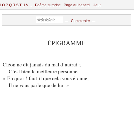
N
O
P
Q
R
S
T
U
V
...
Poème surprise
Page au hasard
Haut
—
Commenter
—
ÉPIGRAMME
Cléon ne dit jamais du mal d’autrui ;
C’est bien la meilleure personne....
« Eh quoi ! faut-il que cela vous étonne,
Il ne vous parle que de lui. »