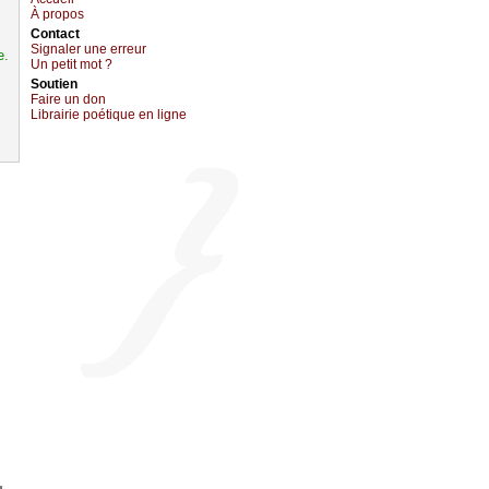
À prоpos
Cоntact
Signaler une errеur
e.
Un pеtit mоt ?
Sоutien
Fаirе un dоn
Librairiе pоétique en lignе