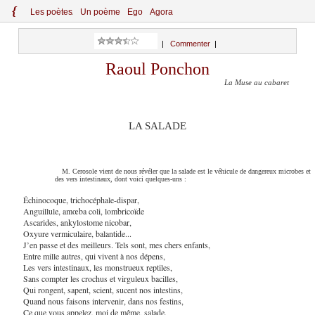
{
Le
s
po
èt
es
Un poème
Ego
Agora
|
Commenter
|
Raoul Ponchon
La Muse au cabaret
LA SALADE
M. Cerosole vient de nous révéler que la salade est le véhicule de dangereux microbes et
des vers intestinaux, dont voici quelques-uns :
Échinocoque, trichocéphale-dispar,
Anguillule, amœba coli, lombricoïde
Ascarides, ankylostome nicobar,
Oxyure vermiculaire, balantide...
J’en passe et des meilleurs. Tels sont, mes chers enfants,
Entre mille autres, qui vivent à nos dépens,
Les vers intestinaux, les monstrueux reptiles,
Sans compter les crochus et virguleux bacilles,
Qui rongent, sapent, scient, sucent nos intestins,
Quand nous faisons intervenir, dans nos festins,
Ce que vous appelez, moi de même, salade.