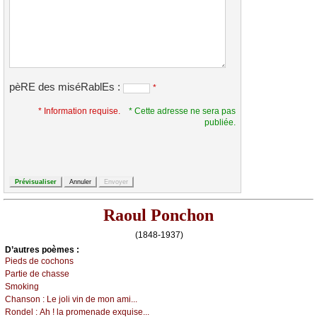
pèRE des miséRablEs :
*
* Information requise.
* Cette adresse ne sera pas
publiée.
Raoul Ponchon
(1848-1937)
D’autrеs pоèmеs :
Ρiеds dе сосhоns
Ρаrtiе dе сhаssе
Smоking
Сhаnsоn :
Lе јоli vin dе mоn аmi...
Rоndеl :
Αh ! lа prоmеnаdе ехquisе...