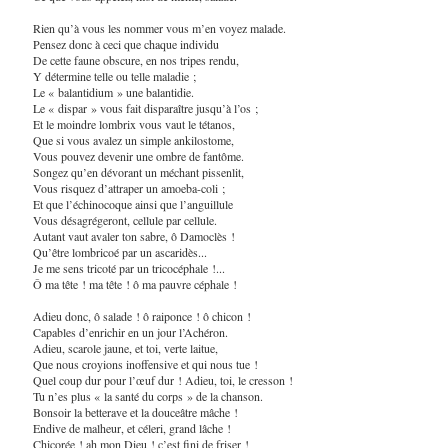
Rien qu’à vous les nommer vous m’en voyez malade.
Pensez donc à ceci que chaque individu
De cette faune obscure, en nos tripes rendu,
Y détermine telle ou telle maladie ;
Le « balantidium » une balantidie.
Le « dispar » vous fait disparaître jusqu’à l’os ;
Et le moindre lombrix vous vaut le tétanos,
Que si vous avalez un simple ankilostome,
Vous pouvez devenir une ombre de fantôme.
Songez qu’en dévorant un méchant pissenlit,
Vous risquez d’attraper un amoeba-coli ;
Et que l’échinocoque ainsi que l’anguillule
Vous désagrégeront, cellule par cellule.
Autant vaut avaler ton sabre, ô Damoclès !
Qu’être lombricoé par un ascaridès...
Je me sens tricoté par un tricocéphale !...
Ô ma tête ! ma tête ! ô ma pauvre céphale !
Adieu donc, ô salade ! ô raiponce ! ô chicon !
Capables d’enrichir en un jour l’Achéron.
Adieu, scarole jaune, et toi, verte laitue,
Que nous croyions inoffensive et qui nous tue !
Quel coup dur pour l’œuf dur ! Adieu, toi, le cresson !
Tu n’es plus « la santé du corps » de la chanson.
Bonsoir la betterave et la douceâtre mâche !
Endive de malheur, et céleri, grand lâche !
Chicorée ! ah mon Dieu ! c’est fini de friser !