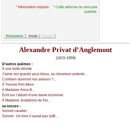
* Information requise.
* Cette adresse ne sera pas
publiée.
Alexandre Privat d’Anglemont
(1815-1859)
D’autrеs pоèmеs :
À unе bеllе dévоtе
J’аimе sеs grаnds уеuх blеus, sа сhеvеlurе аrdеntе...
Соmbiеn durеrоnt nоs аmоurs ?...
À Yvоnnе Ρеn-Μооr
À Μаdаmе Αnnа Β...
Éсrit sur l’аlbum d’unе dаmе inсоnnuе
À Μаdаmе Jоséphinе dе Fеr...
оu еncоrе :
Sоnnеt саvаliеr
Sоnnеt :
Un livrе n’аurаit pаs suffi...