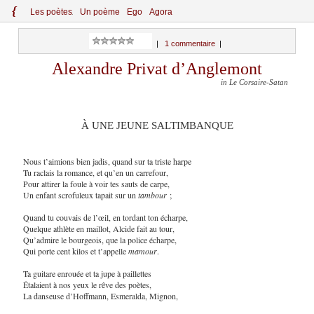
{
Le
s
po
èt
es
Un poème
Ego
Agora
|
1 commentaire
|
Alexandre Privat d’Anglemont
in Le Corsaire-Satan
À UNE JEUNE SALTIMBANQUE
Nous t’aimions bien jadis, quand sur ta triste harpe
Tu raclais la romance, et qu’en un carrefour,
Pour attirer la foule à voir tes sauts de carpe,
Un enfant scrofuleux tapait sur un
tambour
;
Quand tu couvais de l’œil, en tordant ton écharpe,
Quelque athlète en maillot, Alcide fait au tour,
Qu’admire le bourgeois, que la police écharpe,
Qui porte cent kilos et t’appelle
mamour
.
Ta guitare enrouée et ta jupe à paillettes
Étalaient à nos yeux le rêve des poètes,
La danseuse d’Hoffmann, Esmeralda, Mignon,