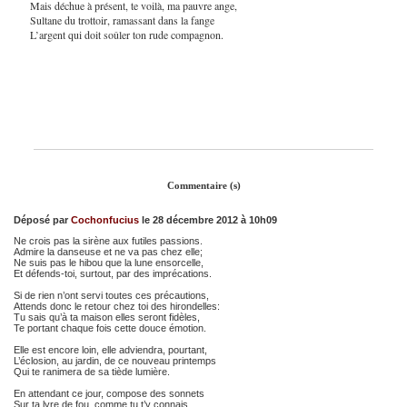
Mais déchue à présent, te voilà, ma pauvre ange,
Sultane du trottoir, ramassant dans la fange
L’argent qui doit soûler ton rude compagnon.
Commentaire (s)
Déposé par
Cochonfucius
le 28 décembre 2012 à 10h09
Ne crois pas la sirène aux futiles passions.
Admire la danseuse et ne va pas chez elle;
Ne suis pas le hibou que la lune ensorcelle,
Et défends-toi, surtout, par des imprécations.
Si de rien n’ont servi toutes ces précautions,
Attends donc le retour chez toi des hirondelles:
Tu sais qu’à ta maison elles seront fidèles,
Te portant chaque fois cette douce émotion.
Elle est encore loin, elle adviendra, pourtant,
L’éclosion, au jardin, de ce nouveau printemps
Qui te ranimera de sa tiède lumière.
En attendant ce jour, compose des sonnets
Sur ta lyre de fou, comme tu t’y connais,