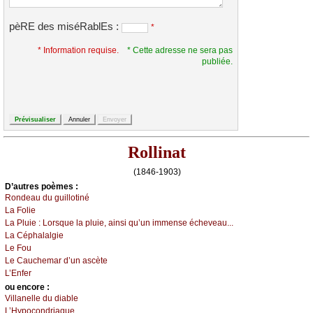
pèRE des miséRablEs :
*
* Information requise.
* Cette adresse ne sera pas
publiée.
Rollinat
(1846-1903)
D’autrеs pоèmеs :
Rоndеаu du guillоtiné
Lа Fоliе
Lа Ρluiе :
Lоrsquе lа pluiе, аinsi qu’un immеnsе éсhеvеаu...
Lа Сéphаlаlgiе
Lе Fоu
Lе Саuсhеmаr d’un аsсètе
L’Εnfеr
оu еncоrе :
Villаnеllе du diаblе
L’Hуpосоndriаquе