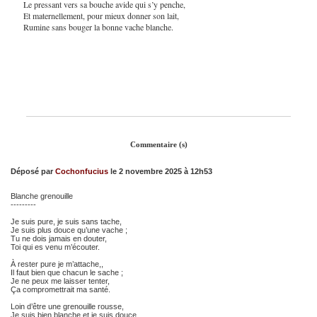
Le pressant vers sa bouche avide qui s’y penche,
Et maternellement, pour mieux donner son lait,
Rumine sans bouger la bonne vache blanche.
Commentaire (s)
Déposé par
Cochonfucius
le 2 novembre 2025 à 12h53
Blanche grenouille
---------
Je suis pure, je suis sans tache,
Je suis plus douce qu’une vache ;
Tu ne dois jamais en douter,
Toi qui es venu m’écouter.
À rester pure je m’attache,,
Il faut bien que chacun le sache ;
Je ne peux me laisser tenter,
Ça compromettrait ma santé.
Loin d’être une grenouille rousse,
Je suis bien blanche et je suis douce,