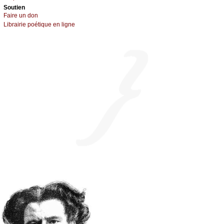
Sоutien
Fаirе un dоn
Librairiе pоétique en lignе