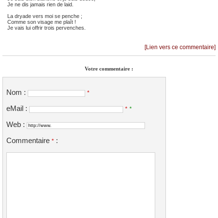
Je ne dis jamais rien de laid.
La dryade vers moi se penche ;
Comme son visage me plaît !
Je vais lui offrir trois pervenches.
[Lien vers ce commentaire]
Votre commentaire :
Nom :
*
eMail :
*
*
Web :
Commentaire
:
*