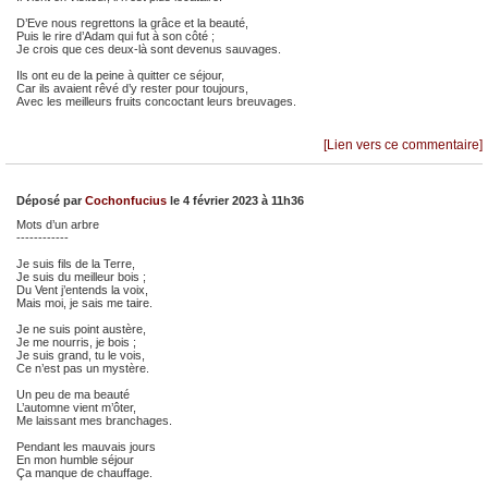
D’Eve nous regrettons la grâce et la beauté,
Puis le rire d’Adam qui fut à son côté ;
Je crois que ces deux-là sont devenus sauvages.
Ils ont eu de la peine à quitter ce séjour,
Car ils avaient rêvé d’y rester pour toujours,
Avec les meilleurs fruits concoctant leurs breuvages.
[Lien vers ce commentaire]
Déposé par
Cochonfucius
le 4 février 2023 à 11h36
Mots d’un arbre
------------
Je suis fils de la Terre,
Je suis du meilleur bois ;
Du Vent j’entends la voix,
Mais moi, je sais me taire.
Je ne suis point austère,
Je me nourris, je bois ;
Je suis grand, tu le vois,
Ce n’est pas un mystère.
Un peu de ma beauté
L’automne vient m’ôter,
Me laissant mes branchages.
Pendant les mauvais jours
En mon humble séjour
Ça manque de chauffage.