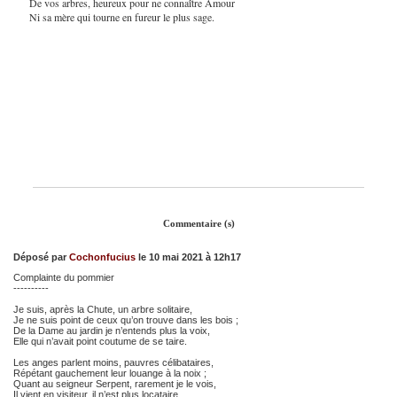
De vos arbres, heureux pour ne connaître Amour
Ni sa mère qui tourne en fureur le plus sage.
Commentaire (s)
Déposé par
Cochonfucius
le 10 mai 2021 à 12h17
Complainte du pommier
----------
Je suis, après la Chute, un arbre solitaire,
Je ne suis point de ceux qu’on trouve dans les bois ;
De la Dame au jardin je n’entends plus la voix,
Elle qui n’avait point coutume de se taire.
Les anges parlent moins, pauvres célibataires,
Répétant gauchement leur louange à la noix ;
Quant au seigneur Serpent, rarement je le vois,
Il vient en visiteur, il n’est plus locataire.