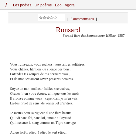
{
Le
s
po
èt
es
Un poème
Ego
Agora
|
2 commentaires
|
Ronsard
Second livre des Sonnets pour Hélène
, 1587
Vous ruisseaux, vous rochers, vous antres solitaires,
Vous chênes, héritiers du silence des bois,
Entendez les soupirs de ma dernière voix,
Et de mon testament soyez présents notaires.
Soyez de mon malheur fidèles secrétaires,
Gravez-l’ en votre écorce, afin que tous les mois
Il croisse comme vous : cependant je m’en vais
Là-bas privé de sens, de veines, et d’artères.
Je meurs pour la rigueur d’une fière beauté,
Qui vit sans foi, sans loi, amour ni loyauté,
Qui me suce le sang comme un Tigre sauvage.
Adieu forêts adieu ! adieu le vert séjour