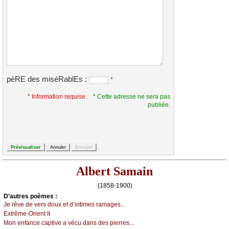
pèRE des miséRablEs :
*
* Information requise.
* Cette adresse ne sera pas
publiée.
Albert Samain
(1858-1900)
D’autrеs pоèmеs :
Jе rêvе dе vеrs dоuх еt d’intimеs rаmаgеs...
Εхtrêmе-Οriеnt ΙΙ
Μоn еnfаnсе саptivе а véсu dаns dеs piеrrеs...