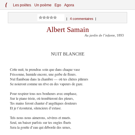
{
Le
s
po
èt
es
Un poème
Ego
Agora
|
4 commentaires
|
Albert Samain
Au jardin de l’infante
, 1893
NUIT BLANCHE
Cette nuit, tu prendras soin que dans chaque vase
Frissonne, humide encore, une gerbe de fleurs.
Nul flambeau dans la chambre — où tes chères pâleurs
Se noieront comme un rêve en des vapeurs de gaze.
Pour respirer tous nos bonheurs avec emphase,
Sur le piano triste, où trembleront des pleurs,
Tes mains feront chanter d’angéliques douleurs
Et je t’écouterai, silencieux d’extase.
Tels nous nous aimerons, sévères et muets.
Seul, un baiser parfois sur tes ongles fluets
Sera la goutte d’eau qui déborde des urnes,