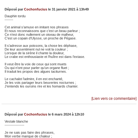
Déposé par
Cochonfucius
le 31 janvier 2021 à 13h49
Dauphin tordu
-------
Cet animal s’amuse en imitant nos phrases
Et nous reconnaissons que c’est un beau parleur ;
Ce n’est donc nullement un oiseau de malheur,
C’est un copain d’Ulysse, un proche de Pégase.
Il s’adresse aux poissons, la chose les déphase,
De leur assentiment nul ne voit la couleur ;
Lorsque de la sirène il chante la douleur,
Le crabe est enthousiaste et l’huître est dans l’extase.
Il veut être la voix de ceux qui sont muets
Ou qui n’ont pour parler qu’un organe fluet ;
Il traduit les propos des algues taciturnes.
Le cachalot l’admire, il en est enchanté,
Je les vois partager leurs beuveries nocturnes ;
J’entends les oursins rire et les homards chanter.
[Lien vers ce commentaire]
Déposé par
Cochonfucius
le 6 mars 2024 à 12h10
Vestale blanche
----------------
Je ne sais pas faire des phrases,
Mon verbe manque de chaleur ;