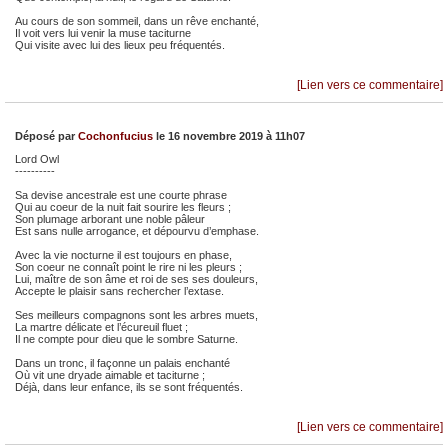
Au cours de son sommeil, dans un rêve enchanté,
Il voit vers lui venir la muse taciturne
Qui visite avec lui des lieux peu fréquentés.
[Lien vers ce commentaire]
Déposé par
Cochonfucius
le 16 novembre 2019 à 11h07
Lord Owl
----------
Sa devise ancestrale est une courte phrase
Qui au coeur de la nuit fait sourire les fleurs ;
Son plumage arborant une noble pâleur
Est sans nulle arrogance, et dépourvu d’emphase.
Avec la vie nocturne il est toujours en phase,
Son coeur ne connaît point le rire ni les pleurs ;
Lui, maître de son âme et roi de ses ses douleurs,
Accepte le plaisir sans rechercher l’extase.
Ses meilleurs compagnons sont les arbres muets,
La martre délicate et l’écureuil fluet ;
Il ne compte pour dieu que le sombre Saturne.
Dans un tronc, il façonne un palais enchanté
Où vit une dryade aimable et taciturne ;
Déjà, dans leur enfance, ils se sont fréquentés.
[Lien vers ce commentaire]