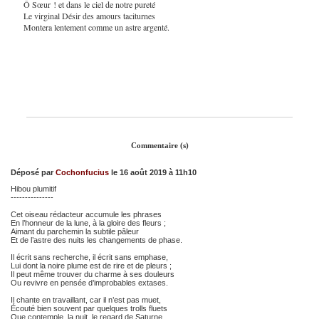
Ô Sœur ! et dans le ciel de notre pureté
Le virginal Désir des amours taciturnes
Montera lentement comme un astre argenté.
Commentaire (s)
Déposé par
Cochonfucius
le 16 août 2019 à 11h10
Hibou plumitif
---------------
Cet oiseau rédacteur accumule les phrases
En l’honneur de la lune, à la gloire des fleurs ;
Aimant du parchemin la subtile pâleur
Et de l’astre des nuits les changements de phase.
Il écrit sans recherche, il écrit sans emphase,
Lui dont la noire plume est de rire et de pleurs ;
Il peut même trouver du charme à ses douleurs
Ou revivre en pensée d’improbables extases.
Il chante en travaillant, car il n’est pas muet,
Écouté bien souvent par quelques trolls fluets
Que contemple, la nuit, le regard de Saturne.