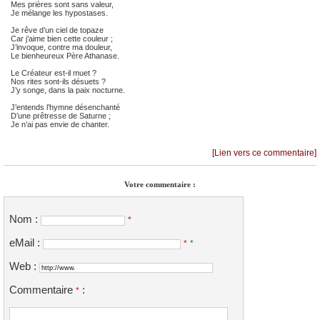
Mes prières sont sans valeur,
Je mélange les hypostases.
Je rêve d’un ciel de topaze
Car j’aime bien cette couleur ;
J’invoque, contre ma douleur,
Le bienheureux Père Athanase.
Le Créateur est-il muet ?
Nos rites sont-ils désuets ?
J’y songe, dans la paix nocturne.
J’entends l’hymne désenchanté
D’une prêtresse de Saturne ;
Je n’ai pas envie de chanter.
[Lien vers ce commentaire]
Votre commentaire :
Nom :
*
eMail :
*
*
Web :
Commentaire
:
*