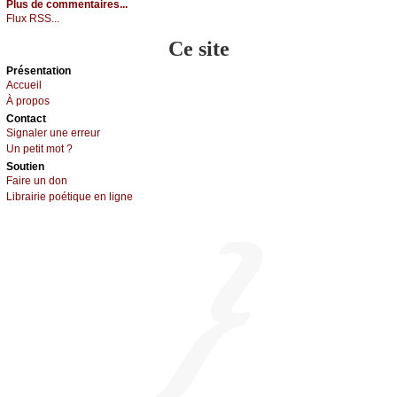
Plus de commentaires...
Flux RSS...
Ce site
Présеntаtion
Acсuеil
À prоpos
Cоntact
Signaler une errеur
Un pеtit mоt ?
Sоutien
Fаirе un dоn
Librairiе pоétique en lignе