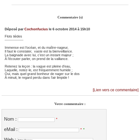
Commentaire (s)
Déposé par
Cochonfucius
le 6 octobre 2014 à 15h10
Flots tièdes
---------------
Immense est l’océan, et du maître-nageur,
Il faut le constater, vaste est la bienveillance.
La baignade avec lui, c’est un instant majeur ;
À l’écouter parler, on prend de la vaillance.
Retenez la leçon : la vague est pleine d’eau,
Laquelle, notez-le, est fréquemment humide ;
Oui, mais quel grand bonheur de nager sur le dos
À minuit, le regard perdu dans l’air limpide !
[Lien vers ce commentaire]
Votre commentaire :
Nom :
*
eMail :
*
*
Web :