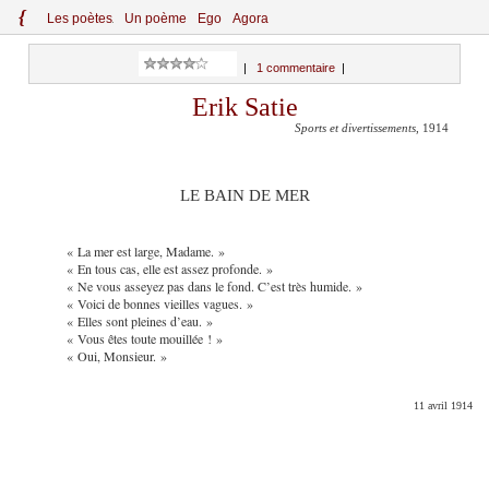
{
Le
s
po
èt
es
Un poème
Ego
Agora
|
1 commentaire
|
Erik Satie
Sports et divertissements
, 1914
LE BAIN DE MER
« La mer est large, Madame. »
« En tous cas, elle est assez profonde. »
« Ne vous asseyez pas dans le fond. C’est très humide. »
« Voici de bonnes vieilles vagues. »
« Elles sont pleines d’eau. »
« Vous êtes toute mouillée ! »
« Oui, Monsieur. »
11 avril 1914