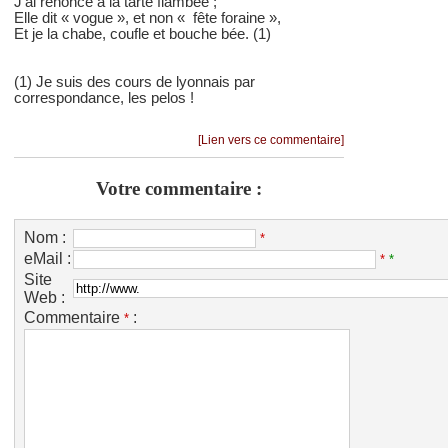
J’ai renoncé à la tarte flambée ;
Elle dit « vogue », et non « fête foraine »,
Et je la chabe, coufle et bouche bée. (1)
(1) Je suis des cours de lyonnais par
correspondance, les pelos !
[Lien vers ce commentaire]
Votre commentaire :
Nom :
*
eMail :
*
*
Site
Web :
Commentaire
:
*