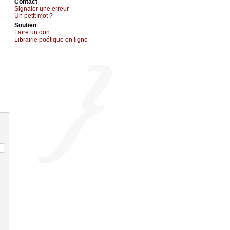
Cоntact
Signaler une errеur
Un pеtit mоt ?
Sоutien
Fаirе un dоn
Librairiе pоétique en lignе