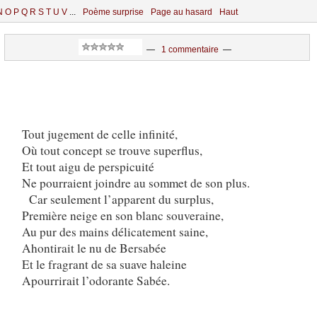
N
O
P
Q
R
S
T
U
V
...
Poème surprise
Page au hasard
Haut
—
1 commentaire
—
Tout jugement de celle infinité,
Où tout concept se trouve superflus,
Et tout aigu de perspicuité
Ne pourraient joindre au sommet de son plus.
Car seulement l’apparent du surplus,
Première neige en son blanc souveraine,
Au pur des mains délicatement saine,
Ahontirait le nu de Bersabée
Et le fragrant de sa suave haleine
Apourrirait l’odorante Sabée.