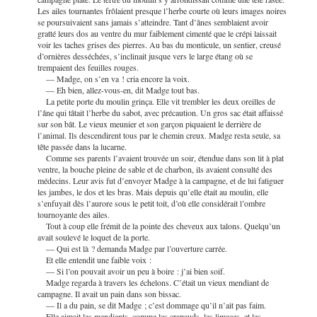
Les ailes tournantes frôlaient presque l’herbe courte où leurs images noires
se poursuivaient sans jamais s’atteindre. Tant d’ânes semblaient avoir
gratté leurs dos au ventre du mur faiblement cimenté que le crépi laissait
voir les taches grises des pierres. Au bas du monticule, un sentier, creusé
d’ornières desséchées, s’inclinait jusque vers le large étang où se
trempaient des feuilles rouges.
— Madge, on s’en va ! cria encore la voix.
— Eh bien, allez-vous-en, dit Madge tout bas.
La petite porte du moulin grinça. Elle vit trembler les deux oreilles de
l’âne qui tâtait l’herbe du sabot, avec précaution. Un gros sac était affaissé
sur son bât. Le vieux meunier et son garçon piquaient le derrière de
l’animal. Ils descendirent tous par le chemin creux. Madge resta seule, sa
tête passée dans la lucarne.
Comme ses parents l’avaient trouvée un soir, étendue dans son lit à plat
ventre, la bouche pleine de sable et de charbon, ils avaient consulté des
médecins. Leur avis fut d’envoyer Madge à la campagne, et de lui fatiguer
les jambes, le dos et les bras. Mais depuis qu’elle était au moulin, elle
s’enfuyait dès l’aurore sous le petit toit, d’où elle considérait l’ombre
tournoyante des ailes.
Tout à coup elle frémit de la pointe des cheveux aux talons. Quelqu’un
avait soulevé le loquet de la porte.
— Qui est là ? demanda Madge par l’ouverture carrée.
Et elle entendit une faible voix :
— Si l’on pouvait avoir un peu à boire : j’ai bien soif.
Madge regarda à travers les échelons. C’était un vieux mendiant de
campagne. Il avait un pain dans son bissac.
— Il a du pain, se dit Madge ; c’est
dommage qu’il n’ait pas faim.
Elle aimait les mendiants, comme les crapauds, les limaces, et les