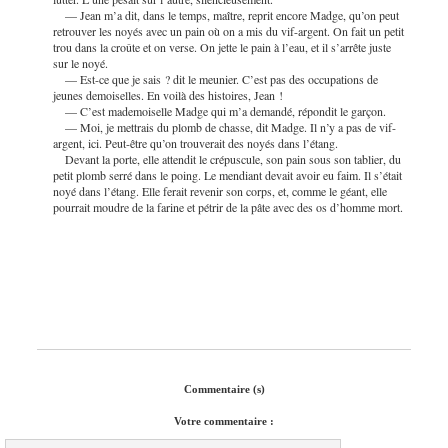
— Jean m’a dit, dans le temps, maître, reprit encore Madge, qu’on peut
retrouver les noyés avec un pain où on a mis du vif-argent. On fait un petit
trou dans la croûte et on verse. On jette le pain à l’eau, et il s’arrête juste
sur le noyé.
— Est-ce que je sais ? dit le meunier. C’est pas des occupations de
jeunes demoiselles. En voilà des histoires, Jean !
— C’est mademoiselle Madge qui m’a demandé, répondit le garçon.
— Moi, je mettrais du plomb de chasse, dit Madge. Il n’y a pas de vif-
argent, ici. Peut-être qu’on trouverait des noyés dans l’étang.
Devant la porte, elle attendit le crépuscule, son pain sous son tablier, du
petit plomb serré dans le poing. Le mendiant devait avoir eu faim. Il s’était
noyé dans l’étang. Elle ferait revenir son corps, et, comme le géant, elle
pourrait moudre de la farine et pétrir de la pâte avec des os d’homme mort.
Commentaire (s)
Votre commentaire :