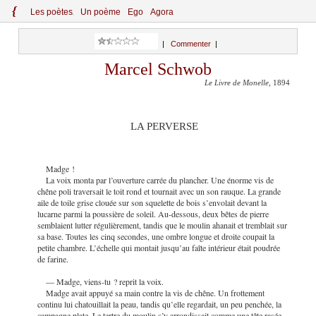
{
Le
s
po
èt
es
Un poème
Ego
Agora
|
Commenter
|
Marcel Schwob
Le Livre de Monelle
, 1894
LA PERVERSE
Madge !
La voix monta par l’ouverture carrée du plancher. Une énorme vis de
chêne poli traversait le toit rond et tournait avec un son rauque. La grande
aile de toile grise clouée sur son squelette de bois s’envolait devant la
lucarne parmi la poussière de soleil. Au-dessous, deux bêtes de pierre
semblaient lutter régulièrement, tandis que le moulin ahanait et tremblait sur
sa base. Toutes les cinq secondes, une ombre longue et droite coupait la
petite chambre. L’échelle qui montait jusqu’au faîte intérieur était poudrée
de farine.
— Madge, viens-tu ? reprit la voix.
Madge avait appuyé sa main contre la vis de chêne. Un frottement
continu lui chatouillait la peau, tandis qu’elle regardait, un peu penchée, la
campagne plate. Le tertre du
moulin s’y arrondissait comme une tête rasée.