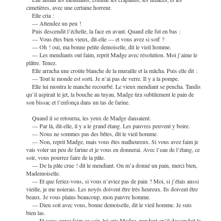
cimetières, avec une certaine horreur.
Elle cria :
— Attendez un peu !
Puis descendit l’échelle, la face en avant. Quand elle fut en bas :
— Vous êtes bien vieux, dit-elle — et vous avez si soif ?
— Oh ! oui, ma bonne petite demoiselle, dit le vieil homme.
— Les mendiants ont faim, reprit Madge avec résolution. Moi j’aime le
plâtre. Tenez.
Elle arracha une croûte blanche de la muraille et la mâcha. Puis elle dit :
— Tout le monde est sorti. Je n’ai pas de verre. Il y a la pompe.
Elle lui montra le manche recourbé. Le vieux mendiant se pencha. Tandis
qu’il aspirait le jet, la bouche au tuyau, Madge tira
subtilement le pain de
son bissac et l’enfonça dans un tas de farine.
Quand il se retourna, les yeux de Madge dansaient.
— Par là, dit-elle, il y a le grand étang. Les pauvres peuvent y boire.
— Nous ne sommes pas des bêtes, dit le vieil homme.
— Non, reprit Madge, mais vous êtes malheureux. Si vous avez faim je
vais voler un peu de farine et je vous en donnerai. Avec l’eau de l’étang, ce
soir, vous pourrez faire de la pâte.
— De la pâte crue ! dit le mendiant. On m’a donné un pain, merci bien,
Mademoiselle.
— Et que feriez-vous, si vous n’aviez pas de pain ? Moi, si j’étais aussi
vieille, je me noierais. Les noyés doivent être très heureux. Ils doivent être
beaux. Je vous plains beaucoup, mon pauvre homme.
— Dieu soit avec vous, bonne demoiselle, dit le vieil homme. Je suis
bien las.
— Et vous aurez faim ce soir, lui cria Madge, pendant qu’il descendait la