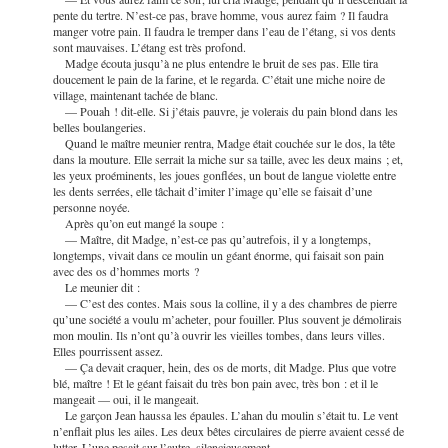
pente du tertre. N’est-ce pas, brave homme, vous aurez faim ? Il faudra
manger votre pain. Il faudra le tremper dans l’eau de l’étang, si vos dents
sont mauvaises. L’étang est très profond.
Madge écouta jusqu’à ne plus entendre le bruit de ses pas. Elle tira
doucement le pain de la farine, et le regarda. C’était une miche noire de
village, maintenant tachée de blanc.
— Pouah ! dit-elle. Si j’étais pauvre, je volerais du pain blond dans les
belles boulangeries.
Quand le maître meunier rentra, Madge était couchée sur le dos, la tête
dans la mouture. Elle serrait la miche sur sa taille, avec les deux mains ; et,
les yeux proéminents, les joues gonflées, un bout de langue violette entre
les dents serrées, elle tâchait d’imiter
l’image qu’elle se faisait d’une
personne noyée.
Après qu’on eut mangé la soupe :
— Maître, dit Madge, n’est-ce pas qu’autrefois, il y a longtemps,
longtemps, vivait dans ce moulin un géant énorme, qui faisait son pain
avec des os d’hommes morts ?
Le meunier dit :
— C’est des contes. Mais sous la colline, il y a des chambres de pierre
qu’une société a voulu m’acheter, pour fouiller. Plus souvent je démolirais
mon moulin. Ils n’ont qu’à ouvrir les vieilles tombes, dans leurs villes.
Elles pourrissent assez.
— Ça devait craquer, hein, des os de morts, dit Madge. Plus que votre
blé, maître ! Et le géant faisait du très bon pain avec, très bon : et il le
mangeait — oui, il le mangeait.
Le garçon Jean haussa les épaules. L’ahan du moulin s’était tu. Le vent
n’enflait plus les ailes. Les deux bêtes circulaires de pierre
avaient cessé de
lutter. L’une pesait sur l’autre, silencieusement.