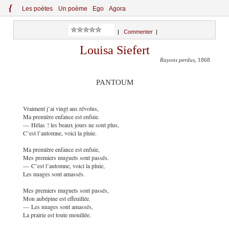
{
Le
s
po
èt
es
Un poème
Ego
Agora
|
Commenter
|
Louisa Siefert
Rayons perdus
, 1868
PANTOUM
Vraiment j’ai vingt ans révolus,
Ma première enfance est enfuie.
— Hélas ! les beaux jours ne sont plus,
C’est l’automne, voici la pluie.
Ma première enfance est enfuie,
Mes premiers muguets sont passés.
— C’est l’automne, voici la pluie,
Les nuages sont amassés.
Mes premiers muguets sont passés,
Mon aubépine est effeuillée.
— Les nuages sont amassés,
La prairie est toute mouillée.