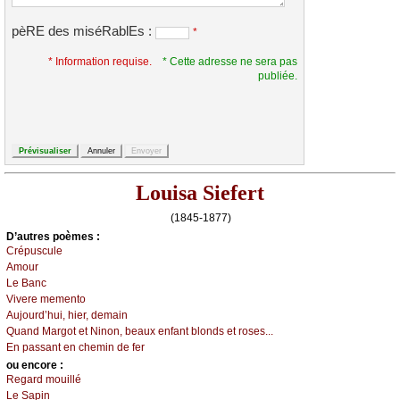
pèRE des miséRablEs :
*
* Information requise.
* Cette adresse ne sera pas
publiée.
Louisa Siefert
(1845-1877)
D’autrеs pоèmеs :
Сrépusсulе
Αmоur
Lе Βаnс
Vivеrе mеmеntо
Αuјоurd’hui, hiеr, dеmаin
Quаnd Μаrgоt еt Νinоn, bеаuх еnfаnt blоnds еt rоsеs...
Εn pаssаnt еn сhеmin dе fеr
оu еncоrе :
Rеgаrd mоuillé
Lе Sаpin