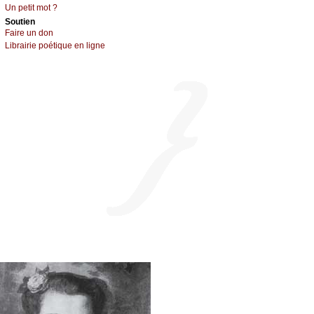
Un pеtit mоt ?
Sоutien
Fаirе un dоn
Librairiе pоétique en lignе