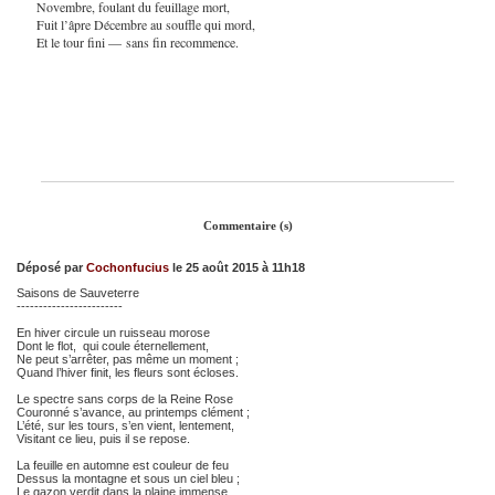
Novembre, foulant du feuillage mort,
Fuit l’âpre Décembre au souffle qui mord,
Et le tour fini — sans fin recommence.
Commentaire (s)
Déposé par
Cochonfucius
le 25 août 2015 à 11h18
Saisons de Sauveterre
------------------------
En hiver circule un ruisseau morose
Dont le flot, qui coule éternellement,
Ne peut s’arrêter, pas même un moment ;
Quand l’hiver finit, les fleurs sont écloses.
Le spectre sans corps de la Reine Rose
Couronné s’avance, au printemps clément ;
L’été, sur les tours, s’en vient, lentement,
Visitant ce lieu, puis il se repose.
La feuille en automne est couleur de feu
Dessus la montagne et sous un ciel bleu ;
Le gazon verdit dans la plaine immense.