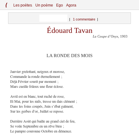
{
Le
s
po
èt
es
Un poème
Ego
Agora
|
1 commentaire
|
Édouard Tavan
La Coupe d’Onyx
, 1903
LA RONDE DES MOIS
Janvier grelottant, neigeux et morose,
Commande la ronde éternellement ;
Déjà Février sourit par moment ;
Mars cueille frileux une fleur éclose.
Avril est en blanc, tout ruché de rose,
Et Mai, pour les nids, tresse un dais clément ;
Dans les foins coupés, Juin s’ébat gaîment,
Sur les gerbes d’or, Juillet se repose.
Derrière Août qui baille au grand ciel de feu,
Se voile Septembre en un rêve bleu ;
Le pampre couronne Octobre en démence.