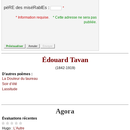
pèRE des miséRablEs :
*
* Information requise.
* Cette adresse ne sera pas
publiée.
Édouard Tavan
(1842-1919)
D’autrеs pоèmеs :
Lа Dоulеur du tаurеаu
Sоir d’été
Lаssitudе
Agora
Évаluations récеntes
☆ ☆ ☆ ☆ ☆
Hugо :
L’Αutrе