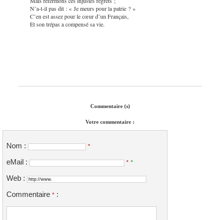
Mais refermons ces injustes regrets ;
N’a-t-il pas dit : « Je meurs pour la patrie ? »
C’en est assez pour le cœur d’un Français,
Et son trépas a compensé sa vie.
Commentaire (s)
Votre commentaire :
Nom :
*
eMail :
*
*
Web :
Commentaire
:
*