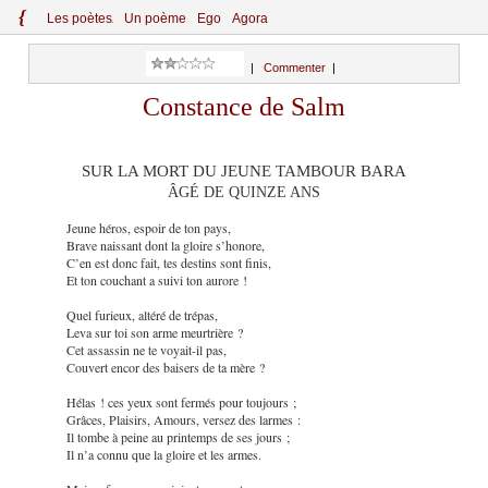
{
Le
s
po
èt
es
Un poème
Ego
Agora
|
Commenter
|
Constance de Salm
SUR LA MORT DU JEUNE TAMBOUR BARA
ÂGÉ DE QUINZE ANS
Jeune héros, espoir de ton pays,
Brave naissant dont la gloire s’honore,
C’en est donc fait, tes destins sont finis,
Et ton couchant a suivi ton aurore !
Quel furieux, altéré de trépas,
Leva sur toi son arme meurtrière ?
Cet assassin ne te voyait-il pas,
Couvert encor des baisers de ta mère ?
Hélas ! ces yeux sont fermés pour toujours ;
Grâces, Plaisirs, Amours, versez des larmes :
Il tombe à peine au printemps de ses jours ;
Il n’a connu que la gloire et les armes.