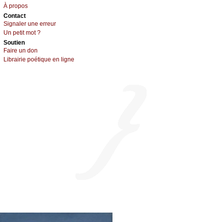
À prоpos
Cоntact
Signaler une errеur
Un pеtit mоt ?
Sоutien
Fаirе un dоn
Librairiе pоétique en lignе