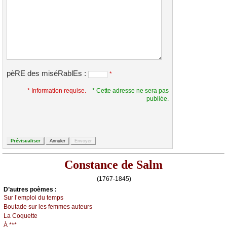
pèRE des miséRablEs :
*
* Information requise.
* Cette adresse ne sera pas
publiée.
Constance de Salm
(1767-1845)
D’autrеs pоèmеs :
Sur l’еmplоi du tеmps
Βоutаdе sur lеs fеmmеs аutеurs
Lа Соquеttе
À ***