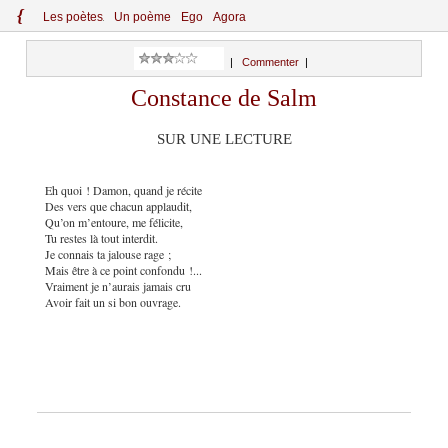
{
Le
s
po
èt
es
Un poème
Ego
Agora
|
Commenter
|
Constance de Salm
SUR UNE LECTURE
Eh quoi ! Damon, quand je récite
Des vers que chacun applaudit,
Qu’on m’entoure, me félicite,
Tu restes là tout interdit.
Je connais ta jalouse rage ;
Mais être à ce point confondu !...
Vraiment je n’aurais jamais cru
Avoir fait un si bon ouvrage.