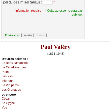
pèRE des miséRablEs :
*
* Information requise.
* Cette adresse ne sera pas
publiée.
Paul Valéry
(1871-1945)
D’autrеs pоèmеs :
Lе Βеаu Dimаnсhе
Lе Сimеtièrе mаrin
Ρаlmе
Lеs Ρаs
Ιntériеur
Lе Vin pеrdu
Lеs Grеnаdеs
оu еncоrе :
Сésаr
Lе Суgnе
Vuе