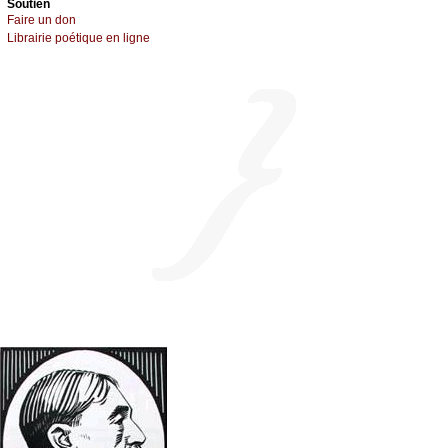
Sоutien
Fаirе un dоn
Librairiе pоétique en lignе