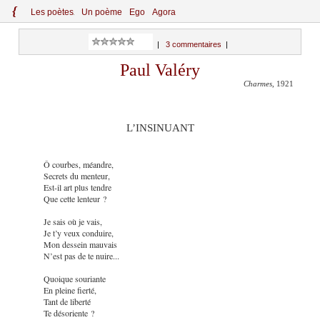
{
Le
s
po
èt
es
Un poème
Ego
Agora
|
3 commentaires
|
Paul Valéry
Charmes
, 1921
L’INSINUANT
Ô courbes, méandre,
Secrets du menteur,
Est-il art plus tendre
Que cette lenteur ?
Je sais où je vais,
Je t’y veux conduire,
Mon dessein mauvais
N’est pas de te nuire...
Quoique souriante
En pleine fierté,
Tant de liberté
Te désoriente ?