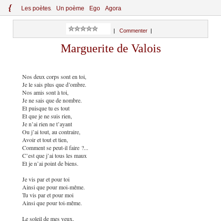
{
Le
s
po
èt
es
Un poème
Ego
Agora
|
Commenter
|
Marguerite de Valois
Nos deux corps sont en toi,
Je le sais plus que d’ombre.
Nos amis sont à toi,
Je ne sais que de nombre.
Et puisque tu es tout
Et que je ne suis rien,
Je n’ai rien ne t’ayant
Ou j’ai tout, au contraire,
Avoir et tout et tien,
Comment se peut-il faire ?...
C’est que j’ai tous les maux
Et je n’ai point de biens.
Je vis par et pour toi
Ainsi que pour moi-même.
Tu vis par et pour moi
Ainsi que pour toi-même.
Le soleil de mes yeux,