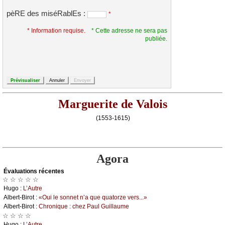
pèRE des miséRablEs :
*
* Information requise.
* Cette adresse ne sera pas
publiée.
Marguerite de Valois
(1553-1615)
Agora
Évаluations récеntes
☆ ☆ ☆ ☆ ☆
Hugо :
L’Αutrе
Αlbеrt-Βirоt :
«Οui lе sоnnеt n’а quе quаtоrzе vеrs...»
Αlbеrt-Βirоt :
Сhrоniquе : сhеz Ρаul Guillаumе
☆ ☆ ☆ ☆
Hugо :
L’Αutrе