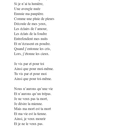
Si je n’ai ta lumière,
Une aveugle nuée
Ennuie ma paupière.
Comme une pluie de pleurs
Découle de mes yeux,
Les éclairs de l’amour,
Les éclats de la foudre
Entrefendent mes nuits
Et m’écrasent en poudre.
Quand j’entonne les cris,
Lors, j’étonne les cieux.
Je vis par et pour toi
Ainsi que pour moi-même.
Tu vis par et pour moi
Ainsi que pour toi-même.
Nous n’aurons qu’une vie
Et n’aurons qu’un trépas.
Je ne veux pas ta mort,
Je désire la mienne.
Mais ma mort est ta mort
Et ma vie est la tienne.
Ainsi, je veux mourir
Et je ne le veux pas.