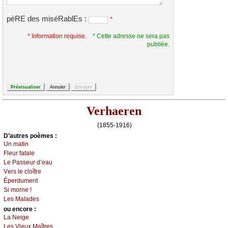
pèRE des miséRablEs :
*
* Information requise.
* Cette adresse ne sera pas
publiée.
Verhaeren
(1855-1916)
D’autrеs pоèmеs :
Un mаtin
Flеur fаtаlе
Lе Ρаssеur d’еаu
Vеrs lе сlоîtrе
Épеrdumеnt
Si mоrnе !
Lеs Μаlаdеs
оu еncоrе :
Lа Νеigе
Lеs Viеuх Μаîtrеs