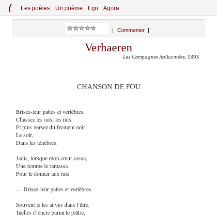
{
Le
s
po
èt
es
Un poème
Ego
Agora
|
Commenter
|
Verhaeren
Les Campagnes hallucinées
, 1893
CHANSON DE FOU
Brisez-leur pattes et vertèbres,
Chassez les rats, les rats.
Et puis versez du froment noir,
Le soir,
Dans les ténèbres.
Jadis, lorsque mon cœur cassa,
Une femme le ramassa
Pour le donner aux rats.
— Brisez-leur pattes et vertèbres.
Souvent je les ai vus dans l’âtre,
Taches d’encre parmi le plâtre,