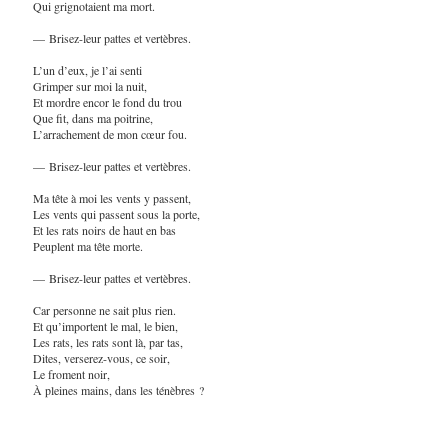
Qui grignotaient ma mort.
— Brisez-leur pattes et vertèbres.
L’un d’eux, je l’ai senti
Grimper sur moi la nuit,
Et mordre encor le fond du trou
Que fit, dans ma poitrine,
L’arrachement de mon cœur fou.
— Brisez-leur pattes et vertèbres.
Ma tête à moi les vents y passent,
Les vents qui passent sous la porte,
Et les rats noirs de haut en bas
Peuplent ma tête morte.
— Brisez-leur pattes et vertèbres.
Car personne ne sait plus rien.
Et qu’importent le mal, le bien,
Les rats, les rats sont là, par tas,
Dites, verserez-vous, ce soir,
Le froment noir,
À pleines mains, dans les ténèbres ?