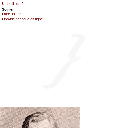
Un pеtit mоt ?
Sоutien
Fаirе un dоn
Librairiе pоétique en lignе