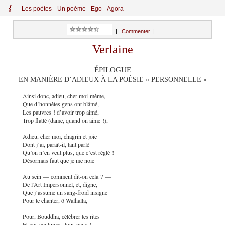
{
Le
s
po
èt
es
Un poème
Ego
Agora
|
Commenter
|
Verlaine
ÉPILOGUE
EN MANIÈRE D’ADIEUX À LA POÉSIE « PERSONNELLE »
Ainsi donc, adieu, cher moi-même,
Que d’honnêtes gens ont blâmé,
Les pauvres ! d’avoir trop aimé,
Trop flatté (dame, quand on aime !),
Adieu, cher moi, chagrin et joie
Dont j’ai, paraît-il, tant parlé
Qu’on n’en veut plus, que c’est réglé !
Désormais faut que je me noie
Au sein — comment dit-on cela ? —
De l’Art Impersonnel, et, digne,
Que j’assume un sang-froid insigne
Pour te chanter, ô Walhalla,
Pour, Bouddha, célébrer tes rites
Et vos coutumes, tous pays !