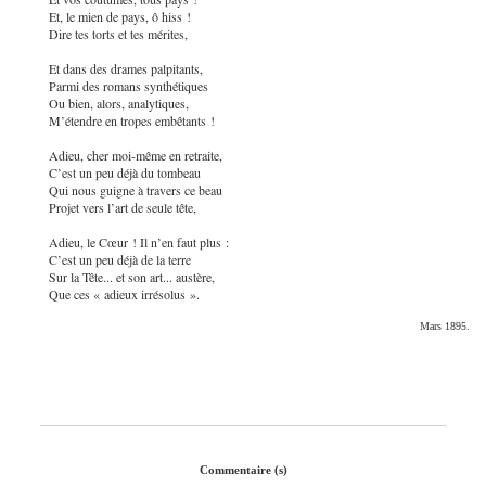
Et, le mien de pays, ô hiss !
Dire tes torts et tes mérites,
Et dans des drames palpitants,
Parmi des romans synthétiques
Ou bien, alors, analytiques,
M’étendre en tropes embêtants !
Adieu, cher moi-même en retraite,
C’est un peu déjà du tombeau
Qui nous guigne à travers ce beau
Projet vers l’art de seule tête,
Adieu, le Cœur ! Il n’en faut plus :
C’est un peu déjà de la terre
Sur la Tête... et son art... austère,
Que ces « adieux irrésolus ».
Mars 1895.
Commentaire (s)