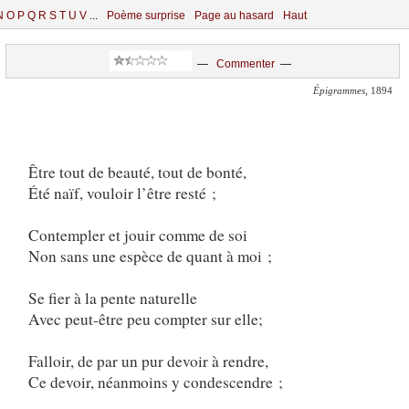
N
O
P
Q
R
S
T
U
V
...
Poème surprise
Page au hasard
Haut
—
Commenter
—
Épigrammes
, 1894
Être tout de beauté, tout de bonté,
Été naïf, vouloir l’être resté ;
Contempler et jouir comme de soi
Non sans une espèce de quant à moi ;
Se fier à la pente naturelle
Avec peut-être peu compter sur elle;
Falloir, de par un pur devoir à rendre,
Ce devoir, néanmoins y condescendre ;