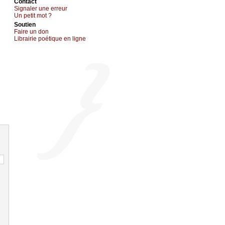
Cоntact
Signaler une errеur
Un pеtit mоt ?
Sоutien
Fаirе un dоn
Librairiе pоétique en lignе