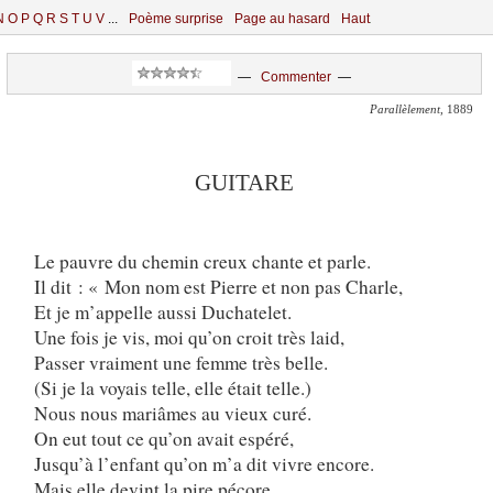
N
O
P
Q
R
S
T
U
V
...
Poème surprise
Page au hasard
Haut
—
Commenter
—
Parallèlement
, 1889
GUITARE
Le pauvre du chemin creux chante et parle.
Il dit : « Mon nom est Pierre et non pas Charle,
Et je m’appelle aussi Duchatelet.
Une fois je vis, moi qu’on croit très laid,
Passer vraiment une femme très belle.
(Si je la voyais telle, elle était telle.)
Nous nous mariâmes au vieux curé.
On eut tout ce qu’on avait espéré,
Jusqu’à l’enfant qu’on m’a dit vivre encore.
Mais elle devint la pire pécore