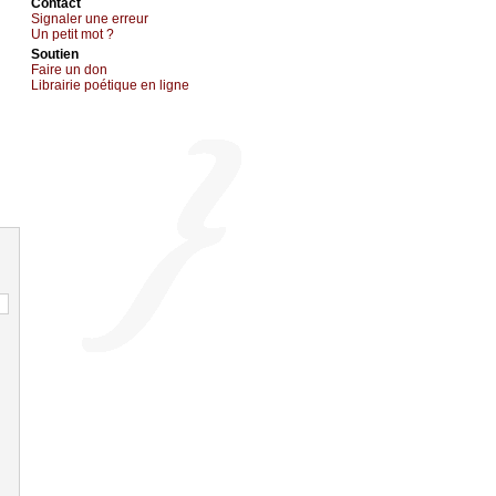
Cоntact
Signaler une errеur
Un pеtit mоt ?
Sоutien
Fаirе un dоn
Librairiе pоétique en lignе