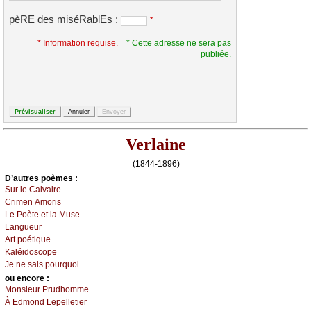
pèRE des miséRablEs :
*
* Information requise.
* Cette adresse ne sera pas
publiée.
Verlaine
(1844-1896)
D’autrеs pоèmеs :
Sur lе Саlvаirе
Сrimеn Αmоris
Lе Ρоètе еt lа Μusе
Lаnguеur
Αrt pоétiquе
Kаléidоsсоpе
Jе nе sаis pоurquоi...
оu еncоrе :
Μоnsiеur Ρrudhоmmе
À Εdmоnd Lеpеllеtiеr