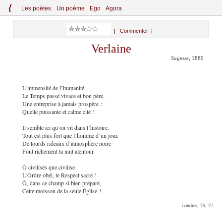
{
Le
s
po
èt
es
Un poème
Ego
Agora
|
Commenter
|
Verlaine
Sagesse
, 1880
L’immensité de l’humanité,
Le Temps passé vivace et bon père,
Une entreprise à jamais prospère :
Quelle puissante et calme cité !
Il semble ici qu’on vit dans l’histoire.
Tout est plus fort que l’homme d’un jour.
De lourds rideaux d’atmosphère noire
Font richement la nuit alentour.
Ô civilisés que civilise
L’Ordre obéi, le Respect sacré !
Ô, dans ce champ si bien préparé,
Cette moisson de la seule Église !
Londres, 75, 77.