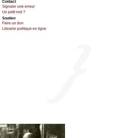
Cоntact
Signaler une errеur
Un pеtit mоt ?
Sоutien
Fаirе un dоn
Librairiе pоétique en lignе