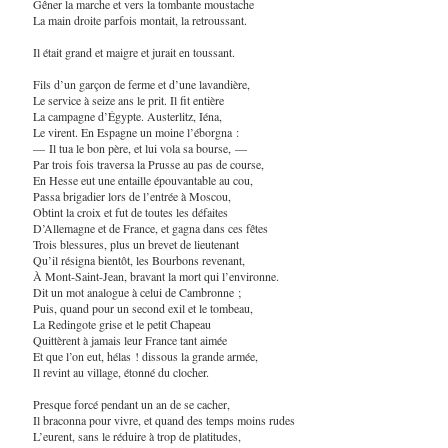
Gêner la marche et vers la tombante moustache
La main droite parfois montait, la retroussant.
Il était grand et maigre et jurait en toussant.
Fils d’un garçon de ferme et d’une lavandière,
Le service à seize ans le prit. Il fit entière
La campagne d’Égypte. Austerlitz, Iéna,
Le virent. En Espagne un moine l’éborgna :
— Il tua le bon père, et lui vola sa bourse, —
Par trois fois traversa la Prusse au pas de course,
En Hesse eut une entaille épouvantable au cou,
Passa brigadier lors de l’entrée à Moscou,
Obtint la croix et fut de toutes les défaites
D’Allemagne et de France, et gagna dans ces fêtes
Trois blessures, plus un brevet de lieutenant
Qu’il résigna bientôt, les Bourbons revenant,
À Mont-Saint-Jean, bravant la mort qui l’environne.
Dit un mot analogue à celui de Cambronne ;
Puis, quand pour un second exil et le tombeau,
La Redingote grise et le petit Chapeau
Quittèrent à jamais leur France tant aimée
Et que l’on eut, hélas ! dissous la grande armée,
Il revint au village, étonné du clocher.
Presque forcé pendant un an de se cacher,
Il braconna pour vivre, et quand des temps moins rudes
L’eurent, sans le réduire à trop de platitudes,