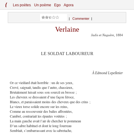
{
Le
s
po
èt
es
Un poème
Ego
Agora
|
Commenter
|
Verlaine
Jadis et Naguère
, 1884
LE SOLDAT LABOUREUR
À Edmond Lepelletier
Or ce vieillard était horrible : un de ses yeux,
Crevé, saignait, tandis que l’autre, chassieux,
Brutalement luisait sous son sourcil en brosse ;
Les cheveux se dressaient d’une façon féroce,
Blancs, et paraissaient moins des cheveux que des crins ;
Le vieux torse solide encore sur les reins,
Comme au ressouvenir des balles affrontées,
Cambré, contrariait les épaules voûtées ;
La main gauche avait l’air de chercher le pommeau
D’un sabre habituel et dont le long fourreau
Semblait, s’embarrassant avec la sabretache,