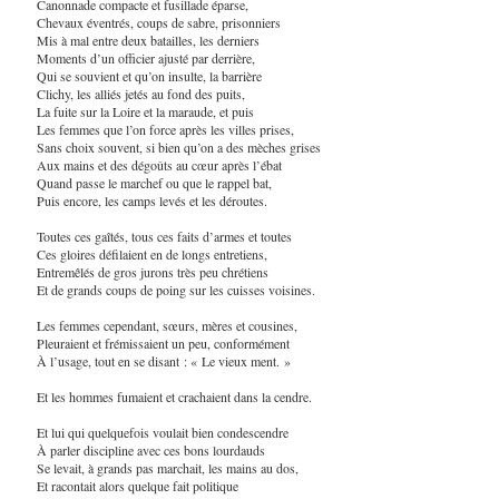
Canonnade compacte et fusillade éparse,
Chevaux éventrés, coups de sabre, prisonniers
Mis à mal entre deux batailles, les derniers
Moments d’un officier ajusté par derrière,
Qui se souvient et qu’on insulte, la barrière
Clichy, les alliés jetés au fond des puits,
La fuite sur la Loire et la maraude, et puis
Les femmes que l’on force après les villes prises,
Sans choix souvent, si bien qu’on a des mèches grises
Aux mains et des dégoûts au cœur après l’ébat
Quand passe le marchef ou que le rappel bat,
Puis encore, les camps levés et les déroutes.
Toutes ces gaîtés, tous ces faits d’armes et toutes
Ces gloires défilaient en de longs entretiens,
Entremêlés de gros jurons très peu chrétiens
Et de grands coups de poing sur les cuisses voisines.
Les femmes cependant, sœurs, mères et cousines,
Pleuraient et frémissaient un peu, conformément
À l’usage, tout en se disant : « Le vieux ment. »
Et les hommes fumaient et crachaient dans la cendre.
Et lui qui quelquefois voulait bien condescendre
À parler discipline avec ces bons lourdauds
Se levait, à grands pas marchait, les mains au dos,
Et racontait alors quelque fait politique