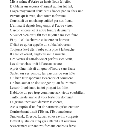
Mis à même d’écrire en hauts lieux à l’effet
D’obtenir un secours d’argent qui lui fut fait,
Logea moyennant deux cents francs par an chez une
Parente qu’il avait, dont toute la fortune
Consistait en un champ cultivé par ses fieux,
L’un marié depuis longtemps et l’autre vieux
Garçon encore, et là notre foudre de guerre
Vivait et bien qu’il fût tout le jour sans rien faire
Et qu’il eût la charrue et la terre en horreur,
C’était ce qu’on appelle un soldat laboureur.
Toujours levé dès l’aube et la pipe à la bouche
Il allait et venait, engloutissait, farouche,
Des verres d’eau-de-vie et parfois s’enivrait,
Les dimanches tirait à l’arc au cabaret,
Après dîner faisait un quart d’heure sans faute
Sauter sur ses genoux les garçons de son hôte
Ou bien leur apprenait l’exercice et comment
Un bon soldat ne doit songer qu’au fourniment.
Le soir il voisinait, tantôt pinçant les filles,
Habitude un peu trop commune aux vieux soudrilles,
Tantôt, geste ample et voix forte qui dominait
Le grillon incessant derrière le chenet,
Assis auprès d’un feu de sarments qu’on entoure
Confusément disait l’Elster, l’Estramadoure,
Smolensk, Dresde, Lutzen et les ravins vosgeois
Devant quatre ou cinq gars attentifs et narquois
S’exclamant et riant très fort aux endroits farce.