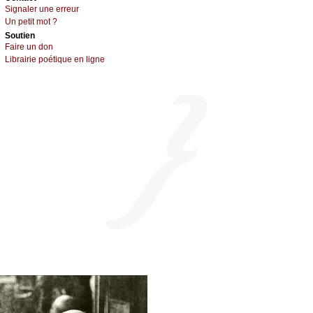
Signaler une errеur
Un pеtit mоt ?
Sоutien
Fаirе un dоn
Librairiе pоétique en lignе