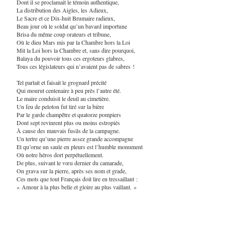
Dont il se proclamait le témoin authentique,
La distribution des Aigles, les Adieux,
Le Sacre et ce Dix-huit Brumaire radieux,
Beau jour où le soldat qu’un bavard importune
Brisa du même coup orateurs et tribune,
Où le dieu Mars mis par la Chambre hors la Loi
Mit la Loi hors la Chambre et, sans dire pourquoi,
Balaya du pouvoir tous ces ergoteurs glabres,
Tous ces législateurs qui n’avaient pas de sabres !
Tel parlait et faisait le grognard précité
Qui mourut centenaire à peu près l’autre été.
Le maire conduisit le deuil au cimetière.
Un feu de peloton fut tiré sur la bière
Par le garde champêtre et quatorze pompiers
Dont sept revinrent plus ou moins estropiés
À cause des mauvais fusils de la campagne.
Un tertre qu’une pierre assez grande accompagne
Et qu’orne un saule en pleurs est l’humble monument
Où notre héros dort perpétuellement.
De plus, suivant le vœu dernier du camarade,
On grava sur la pierre, après ses nom et grade,
Ces mots que tout Français doit lire en tressaillant :
« Amour à la plus belle et gloire au plus vaillant. »