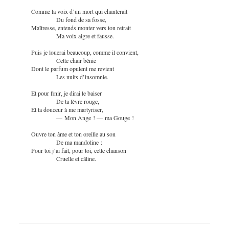
Comme la voix d’un mort qui chanterait
Du fond de sa fosse,
Maîtresse, entends monter vers ton retrait
Ma voix aigre et fausse.
Puis je louerai beaucoup, comme il convient,
Cette chair bénie
Dont le parfum opulent me revient
Les nuits d’insomnie.
Et pour finir, je dirai le baiser
De ta lèvre rouge,
Et ta douceur à me martyriser,
— Mon Ange ! — ma Gouge !
Ouvre ton âme et ton oreille au son
De ma mandoline :
Pour toi j’ai fait, pour toi, cette chanson
Cruelle et câline.