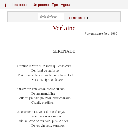
{
Le
s
po
èt
es
Un poème
Ego
Agora
|
Commenter
|
Verlaine
Poèmes saturniens
, 1866
SÉRÉNADE
Comme la voix d’un mort qui chanterait
Du fond de sa fosse,
Maîtresse, entends monter vers ton retrait
Ma voix aigre et fausse.
Ouvre ton âme et ton oreille au son
De ma mandoline :
Pour toi j’ai fait, pour toi, cette chanson
Cruelle et câline.
Je chanterai tes yeux d’or et d’onyx
Purs de toutes ombres,
Puis le Léthé de ton sein, puis le Styx
De tes cheveux sombres.