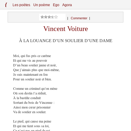
{
Le
s
po
èt
es
Un poème
Ego
Agora
|
Commenter
|
Vincent Voiture
À LA LOUANGE D’UN SOULIER D’UNE DAME
Moi, qui fus pris ce carême
Et qui me vis au pouvoir
D’un beau soulier jaune et noir,
Que j’aimais plus que moi-même,
Je suis maintenant en feu
Pour un soulier noir et bleu.
Comme un criminel qu’on mène
Où son destin l’a réduit,
À la bastille conduit
Sortant du bois de Vincenne :
Ainsi mon cœur prisonnier
Va de soulier en soulier.
Le pied, qui cause ma peine
Et qui me tient sous sa loi,
Ce n’est pas un pied de roi,