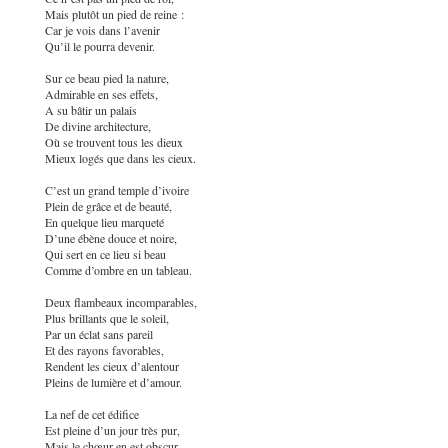
Mais plutôt un pied de reine :
Car je vois dans l’avenir
Qu’il le pourra devenir.
Sur ce beau pied la nature,
Admirable en ses effets,
A su bâtir un palais
De divine architecture,
Où se trouvent tous les dieux
Mieux logés que dans les cieux.
C’est un grand temple d’ivoire
Plein de grâce et de beauté,
En quelque lieu marqueté
D’une ébène douce et noire,
Qui sert en ce lieu si beau
Comme d’ombre en un tableau.
Deux flambeaux incomparables,
Plus brillants que le soleil,
Par un éclat sans pareil
Et des rayons favorables,
Rendent les cieux d’alentour
Pleins de lumière et d’amour.
La nef de cet édifice
Est pleine d’un jour très pur,
Mais le chœur en est obscur