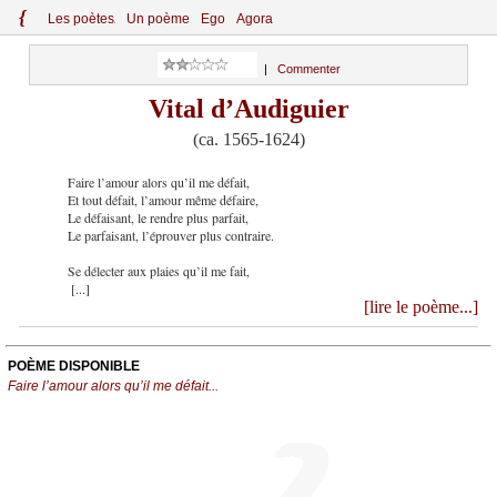
{
Le
s
po
èt
es
Un poème
Ego
Agora
|
Commenter
Vital d’Audiguier
(ca. 1565-1624)
Faire l’amour alors qu’il me défait,
Et tout défait, l’amour même défaire,
Le défaisant, le rendre plus parfait,
Le parfaisant, l’éprouver plus contraire.
Se délecter aux plaies qu’il me fait,
[...]
[lire le poème...]
POÈME DISPONIBLE
Faire l’amour alors qu’il me défait...