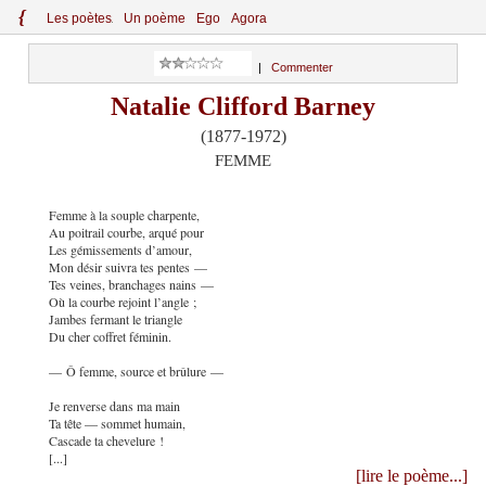
{
Le
s
po
èt
es
Un poème
Ego
Agora
|
Commenter
Natalie Clifford Barney
(1877-1972)
FEMME
Femme à la souple charpente,
Au poitrail courbe, arqué pour
Les gémissements d’amour,
Mon désir suivra tes pentes —
Tes veines, branchages nains —
Où la courbe rejoint l’angle ;
Jambes fermant le triangle
Du cher coffret féminin.
— Ô femme, source et brûlure —
Je renverse dans ma main
Ta tête — sommet humain,
Cascade ta chevelure !
[...]
[lire le poème...]