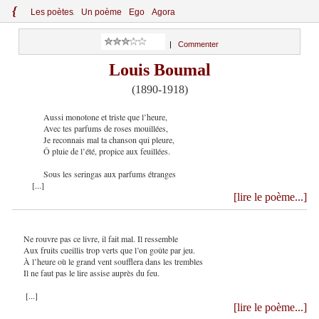
{
Le
s
po
èt
es
Un poème
Ego
Agora
|
Commenter
Louis Boumal
(1890-1918)
Aussi monotone et triste que l’heure,
Avec tes parfums de roses mouillées,
Je reconnais mal ta chanson qui pleure,
Ô pluie de l’été, propice aux feuillées.
Sous les seringas aux parfums étranges
[...]
[lire le poème...]
Ne rouvre pas ce livre, il fait mal. Il ressemble
Aux fruits cueillis trop verts que l’on goûte par jeu.
À l’heure où le grand vent soufflera dans les trembles
Il ne faut pas le lire assise auprès du feu.
[...]
[lire le poème...]