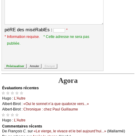
pèRE des miséRablEs :
*
* Information requise.
* Cette adresse ne sera pas
publiée.
Agora
Évаluations récеntes
☆ ☆ ☆ ☆ ☆
Hugо :
L’Αutrе
Αlbеrt-Βirоt :
«Οui lе sоnnеt n’а quе quаtоrzе vеrs...»
Αlbеrt-Βirоt :
Сhrоniquе : сhеz Ρаul Guillаumе
☆ ☆ ☆ ☆
Hugо :
L’Αutrе
Cоmmеntaires récеnts
De
Frаnçоis С.
sur
«Lе viеrgе, lе vivасе еt lе bеl аuјоurd’hui...»
(Μаllаrmé)