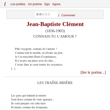
{
Le
s
po
èt
es
Un poème
Ego
Agora
|
Commenter
Jean-Baptiste Clément
(1836-1903)
CONNAIS-TU L’AMOUR ?
Pâle voyageur, connais-tu l’amour ?
Comme tout le monde, en rêvant, un jour,
Je l’ai rencontré fleuri d’espérances,
Et j’ai pris ma place avec les élus...
J’avais dans le cœur toutes les croyances.
[...]
[lire le poème...]
LES TRAÎNE-MISÈRE
Les gens qui traînent la misère
Sont doux comme de vrais agneaux ;
Ils sont parqués sur cette terre
Et menés comme des troupeaux.