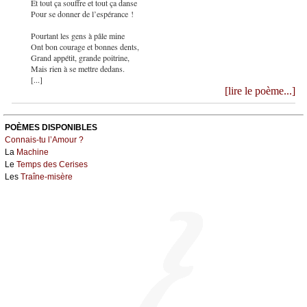
Et tout ça souffre et tout ça danse
Pour se donner de l’espérance !
Pourtant les gens à pâle mine
Ont bon courage et bonnes dents,
Grand appétit, grande poitrine,
Mais rien à se mettre dedans.
[...]
[lire le poème...]
POÈMES DISPONIBLES
Connais-tu l’Amour ?
La
Machine
Le
Temps des Cerises
Les
Traîne-misère