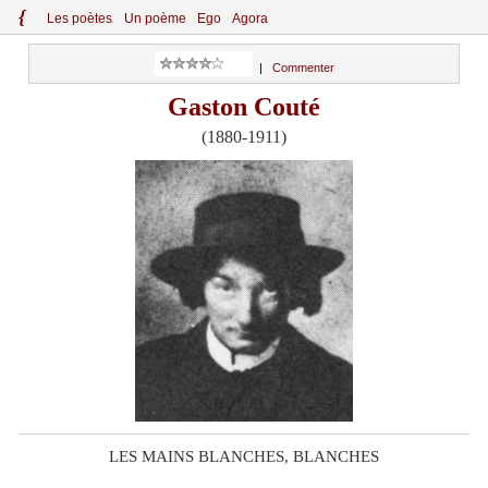
{
Le
s
po
èt
es
Un poème
Ego
Agora
|
Commenter
Gaston Couté
(1880-1911)
LES MAINS BLANCHES, BLANCHES