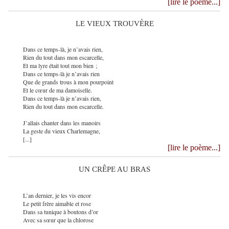
[lire le poème...]
LE VIEUX TROUVÈRE
Dans ce temps-là, je n’avais rien,
Rien du tout dans mon escarcelle,
Et ma lyre était tout mon bien ;
Dans ce temps-là je n’avais rien
Que de grands trous à mon pourpoint
Et le cœur de ma damoiselle.
Dans ce temps-là je n’avais rien,
Rien du tout dans mon escarcelle.
J’allais chanter dans les manoirs
La geste du vieux Charlemagne,
[...]
[lire le poème...]
UN CRÊPE AU BRAS
L’an dernier, je les vis encor
Le petit frère aimable et rose
Dans sa tunique à boutons d’or
Avec sa sœur que la chlorose