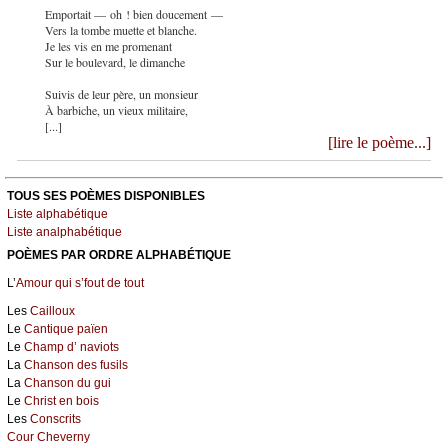
Emportait — oh ! bien doucement —
Vers la tombe muette et blanche.
Je les vis en me promenant
Sur le boulevard, le dimanche
Suivis de leur père, un monsieur
À barbiche, un vieux militaire,
[...]
[lire le poème...]
TOUS SES POÈMES DISPONIBLES
Liste alphabétique
Liste analphabétique
POÈMES PAR ORDRE ALPHABÉTIQUE
L’
Amour qui s’fout de tout
Les
Cailloux
Le
Cantique païen
Le
Champ d’ naviots
La
Chanson des fusils
La
Chanson du gui
Le
Christ en bois
Les
Conscrits
Cour Cheverny