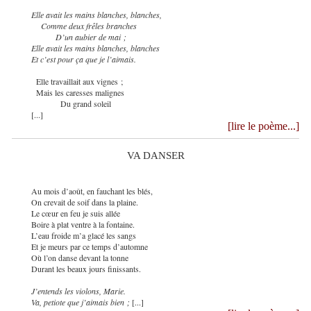
Elle avait les mains blanches, blanches,
Comme deux frêles branches
D’un aubier de mai ;
Elle avait les mains blanches, blanches
Et c’est pour ça que je l’aimais.
Elle travaillait aux vignes ;
Mais les caresses malignes
Du grand soleil
[...]
[lire le poème...]
VA DANSER
Au mois d’août, en fauchant les blés,
On crevait de soif dans la plaine.
Le cœur en feu je suis allée
Boire à plat ventre à la fontaine.
L’eau froide m’a glacé les sangs
Et je meurs par ce temps d’automne
Où l’on danse devant la tonne
Durant les beaux jours finissants.
J’entends les violons, Marie.
Va, petiote que j’aimais bien ;
[...]