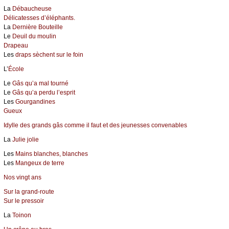
La
Débaucheuse
Délicatesses d’éléphants.
La
Dernière Bouteille
Le
Deuil du moulin
Drapeau
Les
draps sèchent sur le foin
L’
École
Le
Gâs qu’a mal tourné
Le
Gâs qu’a perdu l’esprit
Les
Gourgandines
Gueux
Idylle des grands gâs comme il faut et des jeunesses convenables
La
Julie jolie
Les
Mains blanches, blanches
Les
Mangeux de terre
Nos vingt ans
Sur la grand-route
Sur le pressoir
La
Toinon