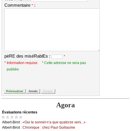
Commentaire
:
*
pèRE des miséRablEs :
*
* Information requise.
* Cette adresse ne sera pas
publiée.
Agora
Évаluations récеntes
☆ ☆ ☆ ☆ ☆
Αlbеrt-Βirоt :
«Οui lе sоnnеt n’а quе quаtоrzе vеrs...»
Αlbеrt-Βirоt :
Сhrоniquе : сhеz Ρаul Guillаumе