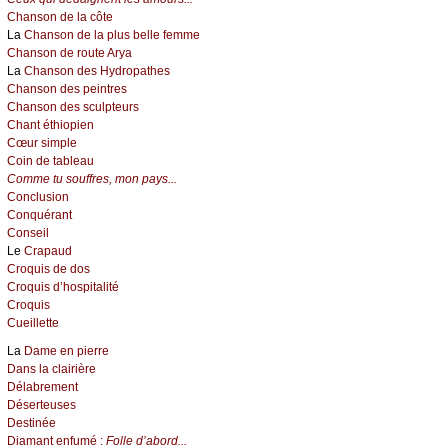
Chanson de la côte
La
Chanson de la plus belle femme
Chanson de route Arya
La
Chanson des Hydropathes
Chanson des peintres
Chanson des sculpteurs
Chant éthiopien
Cœur simple
Coin de tableau
Comme tu souffres, mon pays...
Conclusion
Conquérant
Conseil
Le
Crapaud
Croquis de dos
Croquis d’hospitalité
Croquis
Cueillette
La
Dame en pierre
Dans la clairière
Délabrement
Déserteuses
Destinée
Diamant enfumé :
Folle d’abord...