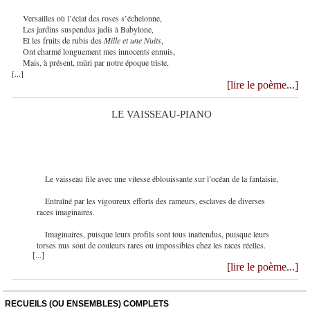
Versailles où l’éclat des roses s’échelonne,
Les jardins suspendus jadis à Babylone,
Et les fruits de rubis des
Mille et une Nuits
,
Ont charmé longuement mes innocents ennuis,
Mais, à présent, mûri par notre époque triste,
[...]
[lire le poème...]
LE VAISSEAU-PIANO
Le vaisseau file avec une vitesse éblouissante sur l’océan de la fantaisie,
Entraîné par les vigoureux efforts des rameurs, esclaves de diverses
races imaginaires.
Imaginaires, puisque leurs profils sont tous inattendus, puisque leurs
torses nus sont de couleurs rares ou impossibles chez les races réelles.
[...]
[lire le poème...]
RECUEILS (OU ENSEMBLES) COMPLETS