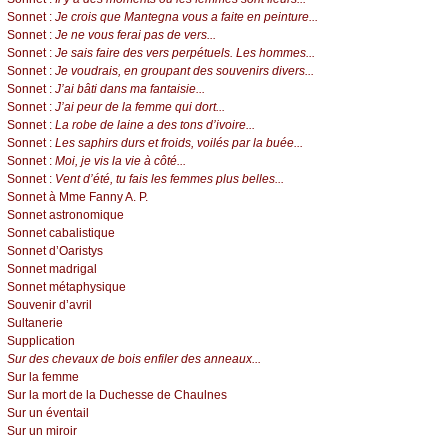
Sonnet :
Je crois que Mantegna vous a faite en peinture...
Sonnet :
Je ne vous ferai pas de vers...
Sonnet :
Je sais faire des vers perpétuels. Les hommes...
Sonnet :
Je voudrais, en groupant des souvenirs divers...
Sonnet :
J’ai bâti dans ma fantaisie...
Sonnet :
J’ai peur de la femme qui dort...
Sonnet :
La robe de laine a des tons d’ivoire...
Sonnet :
Les saphirs durs et froids, voilés par la buée...
Sonnet :
Moi, je vis la vie à côté...
Sonnet :
Vent d’été, tu fais les femmes plus belles...
Sonnet à Mme Fanny A. P.
Sonnet astronomique
Sonnet cabalistique
Sonnet d’Oaristys
Sonnet madrigal
Sonnet métaphysique
Souvenir d’avril
Sultanerie
Supplication
Sur des chevaux de bois enfiler des anneaux...
Sur la femme
Sur la mort de la Duchesse de Chaulnes
Sur un éventail
Sur un miroir