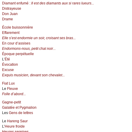
Diamant enfumé :
Il est des diamants aux si rares lueurs...
Distrayeuse
Don Juan
Drame
École buissonnière
Effarement
Elle s’est endormie un soir, croisant ses bras...
En cour d’assises
Endormons-nous, petit chat noir...
Époque perpétuelle
L’
Été
Évocation
Excuse
Exquis musicien, devant son chevalet...
Fiat Lux
Le
Fleuve
Folle d’abord...
Gagne-petit
Galatée et Pygmalion
Les
Gens de lettres
Le
Hareng Saur
L’
Heure froide
Heures sereines