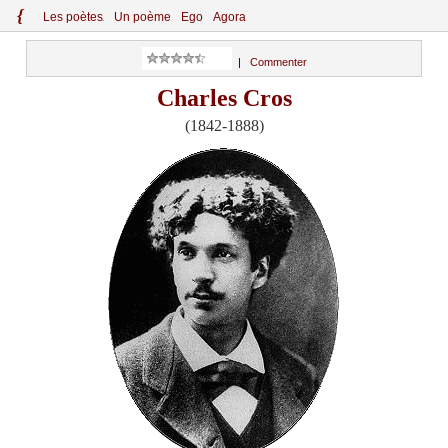
{
Le
s
po
èt
es
Un poème
Ego
Agora
|
Commenter
Charles Cros
(1842-1888)