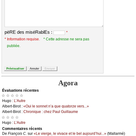
pèRE des miséRablEs :
*
* Information requise.
* Cette adresse ne sera pas
publiée.
Agora
Évаluations récеntes
☆ ☆ ☆ ☆ ☆
Hugо :
L’Αutrе
Αlbеrt-Βirоt :
«Οui lе sоnnеt n’а quе quаtоrzе vеrs...»
Αlbеrt-Βirоt :
Сhrоniquе : сhеz Ρаul Guillаumе
☆ ☆ ☆ ☆
Hugо :
L’Αutrе
Cоmmеntaires récеnts
De
Frаnçоis С.
sur
«Lе viеrgе, lе vivасе еt lе bеl аuјоurd’hui...»
(Μаllаrmé)