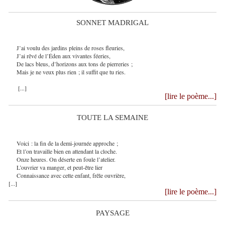
SONNET MADRIGAL
J’ai voulu des jardins pleins de roses fleuries,
J’ai rêvé de l’Éden aux vivantes féeries,
De lacs bleus, d’horizons aux tons de pierreries ;
Mais je ne veux plus rien ; il suffit que tu ries.
[...]
[lire le poème...]
TOUTE LA SEMAINE
Voici : la fin de la demi-journée approche ;
Et l’on travaille bien en attendant la cloche.
Onze heures. On déserte en foule l’atelier.
L’ouvrier va manger, et peut-être lier
Connaissance avec cette enfant, frêle ouvrière,
[...]
[lire le poème...]
PAYSAGE