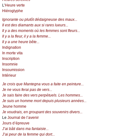
L’
Heure verte
Hiéroglyphe
Ignorante ou plutôt dédaigneuse des maux...
Il est des diamants aux si rares lueurs...
Il y a des moments où les femmes sont fleurs...
Il y a la fleur, il y a la femme...
Il y a une heure bête...
Indignation
In morte vita
Inscription
Insomnie
Insoumission
Intérieur
Je crois que Mantegna vous a faite en peinture...
Je ne vous ferai pas de vers...
Je sais faire des vers perpétuels. Les hommes...
Je suis un homme mort depuis plusieurs années...
Jeune homme
Je voudrais, en groupant des souvenirs divers...
Le
Journal de l’avenir
Jours d’épreuve
J’ai bâti dans ma fantaisie...
J’ai peur de la femme qui dort...