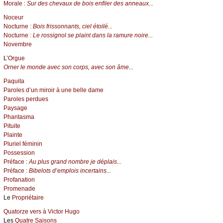
Morale :
Sur des chevaux de bois enfiler des anneaux...
Noceur
Nocturne :
Bois frissonnants, ciel étoilé...
Nocturne :
Le rossignol se plaint dans la ramure noire...
Novembre
L’
Orgue
Orner le monde avec son corps, avec son âme...
Paquita
Paroles d’un miroir à une belle dame
Paroles perdues
Paysage
Phantasma
Pituite
Plainte
Pluriel féminin
Possession
Préface :
Au plus grand nombre je déplais...
Préface :
Bibelots d’emplois incertains...
Profanation
Promenade
Le
Propriétaire
Quatorze vers à Victor Hugo
Les
Quatre Saisons