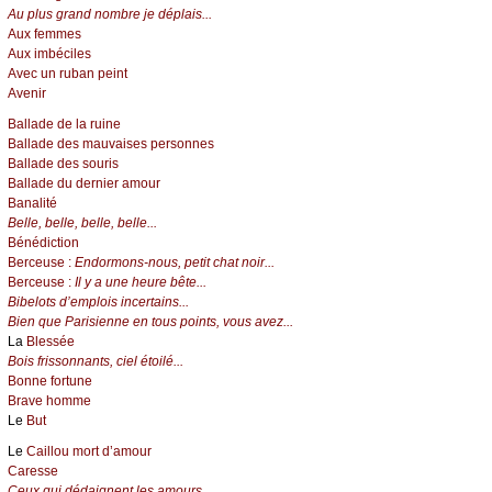
Au plus grand nombre je déplais...
Aux femmes
Aux imbéciles
Avec un ruban peint
Avenir
Ballade de la ruine
Ballade des mauvaises personnes
Ballade des souris
Ballade du dernier amour
Banalité
Belle, belle, belle, belle...
Bénédiction
Berceuse :
Endormons-nous, petit chat noir...
Berceuse :
Il y a une heure bête...
Bibelots d’emplois incertains...
Bien que Parisienne en tous points, vous avez...
La
Blessée
Bois frissonnants, ciel étoilé...
Bonne fortune
Brave homme
Le
But
Le
Caillou mort d’amour
Caresse
Ceux qui dédaignent les amours...