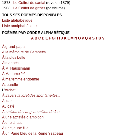
1873 :
Le Coffret de santal
(revu en 1879)
1908 :
Le Collier de griffes
(posthume)
TOUS SES POÈMES DISPONIBLES
Liste alphabétique
Liste analphabétique
POÈMES PAR ORDRE ALPHABÉTIQUE
A
B
C
D
E
F
G
H
I
J
K
L
M
N
O
P
Q
R
S
T
U
V
À grand-papa
À la mémoire de Gambetta
À la plus belle
Almanach
À M. Haussmann
À Madame ***
À ma femme endormie
Aquarelle
L’
Archet
À travers la forêt des spontanéités...
À tuer
Au café
Au milieu du sang, au milieu du feu...
À une attristée d’ambition
À une chatte
À une jeune fille
À un Page bleu de la Reine Ysabeau