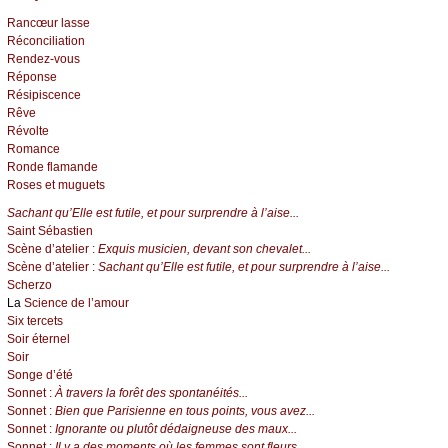
Rancœur lasse
Réconciliation
Rendez-vous
Réponse
Résipiscence
Rêve
Révolte
Romance
Ronde flamande
Roses et muguets
Sachant qu’Elle est futile, et pour surprendre à l’aise...
Saint Sébastien
Scène d’atelier :
Exquis musicien, devant son chevalet...
Scène d’atelier :
Sachant qu’Elle est futile, et pour surprendre à l’aise...
Scherzo
La
Science de l’amour
Six tercets
Soir éternel
Soir
Songe d’été
Sonnet :
À travers la forêt des spontanéités...
Sonnet :
Bien que Parisienne en tous points, vous avez...
Sonnet :
Ignorante ou plutôt dédaigneuse des maux...
Sonnet :
Il y a des moments où les femmes sont fleurs...