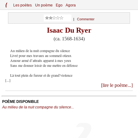
{
Le
s
po
èt
es
Un poème
Ego
Agora
|
Commenter
Isaac Du Ryer
(ca. 1568-1634)
Au milieu de la nuit compagne du silence
Livré pour mes travaux au sommeil otieux
Amour armé d’attraits apparut à mes yeux
Sans me donner loisir de me mettre en défense
Là tout plein de fureur et de grand’violence
[...]
[lire le poème...]
POÈME DISPONIBLE
Au milieu de la nuit compagne du silence...