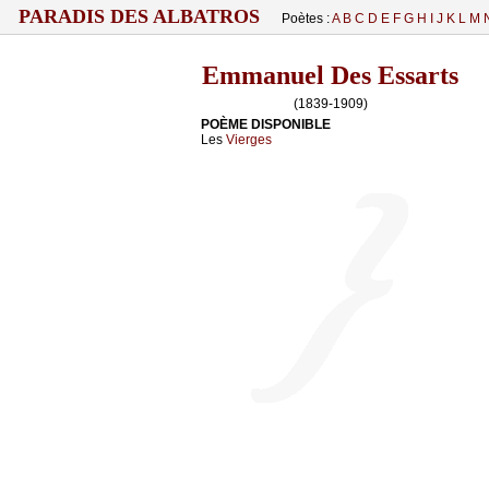
PARADIS DES ALBATROS
Poètes :
A
B
C
D
E
F
G
H
I
J
K
L
M
Emmanuel Des Essarts
(1839-1909)
POÈME DISPONIBLE
Les
Vierges