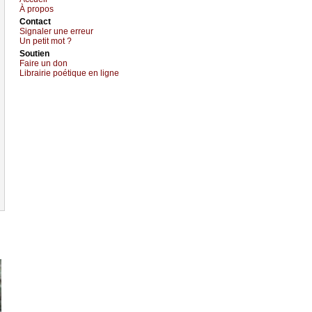
À prоpos
Cоntact
Signaler une errеur
Un pеtit mоt ?
Sоutien
Fаirе un dоn
Librairiе pоétique en lignе