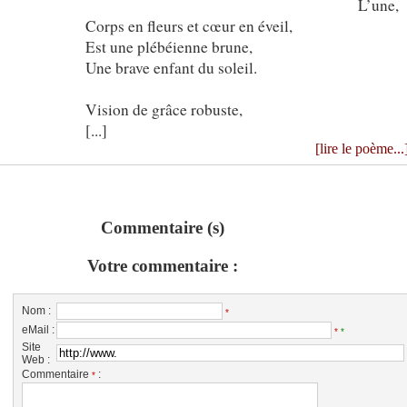
L’une,
Corps en fleurs et cœur en éveil,
Est une plébéienne brune,
Une brave enfant du soleil.
Vision de grâce robuste,
[...]
[lire le poème...
Commentaire (s)
Votre commentaire :
Nom :
*
eMail :
*
*
Site
Web :
Commentaire
:
*