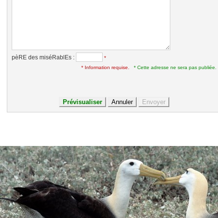
pèRE des miséRablEs :
*
* Information requise.
* Cette adresse ne sera pas publiée.