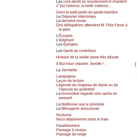
Les
cure-dents se souviennent et chantent
C’est Valence, la belle Valence...
Dans le petit jardin du garde-barrière
Le
Déjeuner interrompu
La
dernière ronde
Des délégations attendent M. Félix Faure à
la gare
L’
Écuyère
L’
éléphant
Les
Épingles
Les
Gants du contrôleur
Histoire de la vieille dame très dévote
[
Il faut nous séparer, Javotte !...
La
Jarretelle
Lampisterie
Leçon de lecture
Légende du chapeau de dame ou de
l’épouse du guillotiné
La
locomotive regarde une vache en
passant
La
Maîtresse que je prendrai
La
Ménagerie amoureuse
Nocturne
Nous déjeûnerons dans le train
Parallèlement
Passage à niveau
Paysage de neige