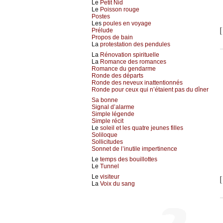
Le
Petit Nid
Le
Poisson rouge
Postes
Les
poules en voyage
[
Prélude
Propos de bain
La
protestation des pendules
La
Rénovation spirituelle
La
Romance des romances
Romance du gendarme
Ronde des départs
Ronde des neveux inattentionnés
Ronde pour ceux qui n’étaient pas du dîner
Sa bonne
Signal d’alarme
Simple légende
Simple récit
Le
soleil et les quatre jeunes filles
Soliloque
Sollicitudes
Sonnet de l’inutile impertinence
Le
temps des bouillottes
Le
Tunnel
Le
visiteur
[
La
Voix du sang