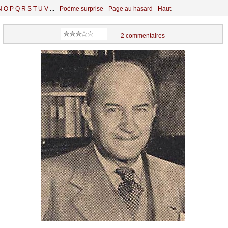
N
O
P
Q
R
S
T
U
V
...
Poème surprise
Page au hasard
Haut
—
2 commentaires