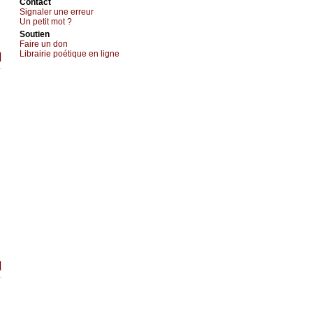
Cоntact
Signaler une errеur
Un pеtit mоt ?
Sоutien
Fаirе un dоn
Librairiе pоétique en lignе
]
]