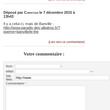
Déposé par
Christian
le 7 décembre 2015 à
13h43
Il y a celui-ci, mais de Banville :
http://www.paradis-des-albatros.fr/?
poeme=banville/le-the
[Lien vers ce commentaire]
Votre commentaire :
Nom :
*
eMail :
*
*
Site
Web :
Commentaire
:
*