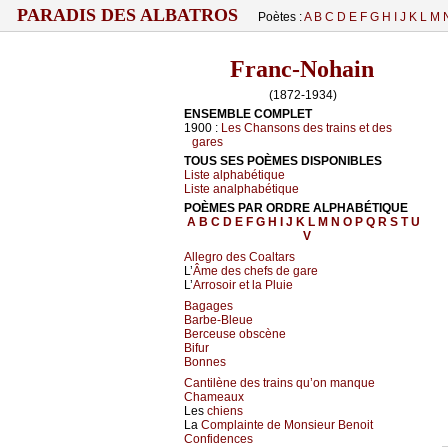
PARADIS DES ALBATROS
Poètes :
A
B
C
D
E
F
G
H
I
J
K
L
M
Franc-Nohain
(1872-1934)
ENSEMBLE COMPLET
1900 :
Les Chansons des trains et des
gares
TOUS SES POÈMES DISPONIBLES
Liste alphabétique
Liste analphabétique
POÈMES PAR ORDRE ALPHABÉTIQUE
A
B
C
D
E
F
G
H
I
J
K
L
M
N
O
P
Q
R
S
T
U
V
Allegro des Coaltars
L’
Âme des chefs de gare
L’
Arrosoir et la Pluie
Bagages
Barbe-Bleue
Berceuse obscène
Bifur
Bonnes
Cantilène des trains qu’on manque
Chameaux
Les
chiens
La
Complainte de Monsieur Benoit
Confidences