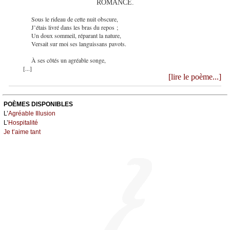
ROMANCE.
Sous le rideau de cette nuit obscure,
J’étais livré dans les bras du repos ;
Un doux sommeil, réparant la nature,
Versait sur moi ses languissans pavots.
À ses côtés un agréable songe,
[...]
[lire le poème...]
POÈMES DISPONIBLES
L’
Agréable Illusion
L’
Hospitalité
Je t’aime tant