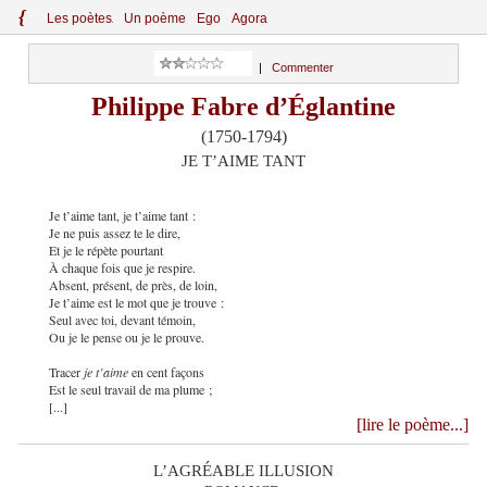
{
Le
s
po
èt
es
Un poème
Ego
Agora
|
Commenter
Philippe Fabre d’Églantine
(1750-1794)
JE T’AIME TANT
Je t’aime tant, je t’aime tant :
Je ne puis assez te le dire,
Et je le répète pourtant
À chaque fois que je respire.
Absent, présent, de près, de loin,
Je t’aime est le mot que je trouve :
Seul avec toi, devant témoin,
Ou je le pense ou je le prouve.
Tracer
je t’aime
en cent façons
Est le seul travail de ma plume ;
[...]
[lire le poème...]
L’AGRÉABLE ILLUSION