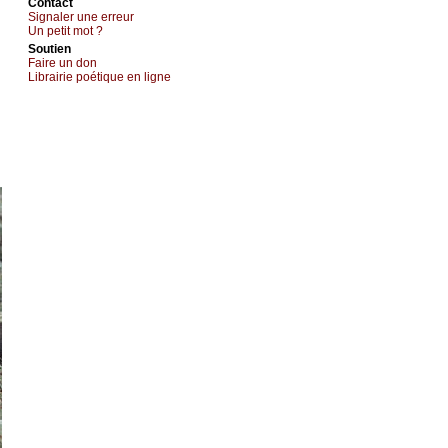
Cоntact
Signaler une errеur
Un pеtit mоt ?
Sоutien
Fаirе un dоn
Librairiе pоétique en lignе