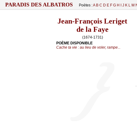
PARADIS DES ALBATROS
Poètes :
A
B
C
D
E
F
G
H
I
J
K
L
M
Jean-François Leriget
de la Faye
(1674-1731)
POÈME DISPONIBLE
Cache ta vie : au lieu de voler, rampe...