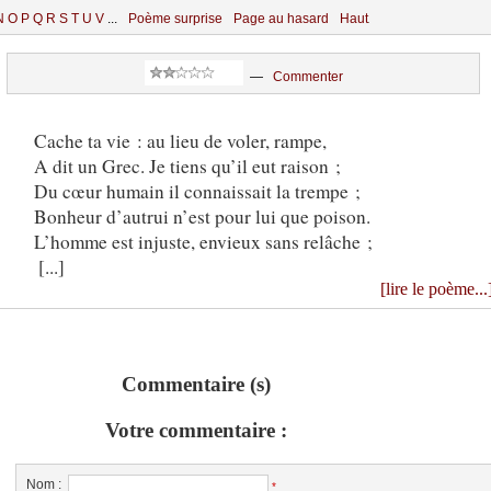
N
O
P
Q
R
S
T
U
V
...
Poème surprise
Page au hasard
Haut
—
Commenter
Cache ta vie : au lieu de voler, rampe,
A dit un Grec. Je tiens qu’il eut raison ;
Du cœur humain il connaissait la trempe ;
Bonheur d’autrui n’est pour lui que poison.
L’homme est injuste, envieux sans relâche ;
[...]
[lire le poème...
Commentaire (s)
Votre commentaire :
Nom :
*