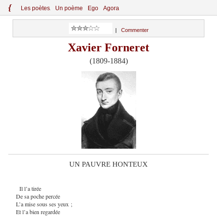
{
Le
s
po
èt
es
Un poème
Ego
Agora
|
Commenter
Xavier Forneret
(1809-1884)
UN PAUVRE HONTEUX
Il l’a tirée
De sa poche percée
L’a mise sous ses yeux ;
Et l’a bien regardée