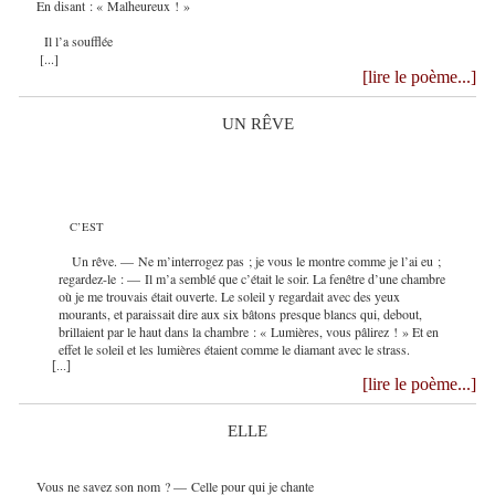
En disant : « Malheureux ! »
Il l’a soufflée
[...]
[lire le poème...]
UN RÊVE
C’EST
Un rêve. — Ne m’interrogez pas ; je vous le montre comme je l’ai eu ;
regardez-le : — Il m’a semblé que c’était le soir. La fenêtre d’une chambre
où je me trouvais était ouverte. Le soleil y regardait avec des yeux
mourants, et paraissait dire aux six bâtons presque blancs qui, debout,
brillaient par le haut dans la chambre : « Lumières, vous pâlirez ! » Et en
effet le soleil et les lumières étaient comme le diamant avec le strass.
[...]
[lire le poème...]
ELLE
Vous ne savez son nom ? — Celle pour qui je chante