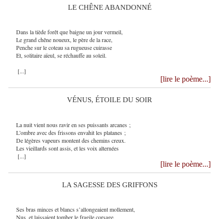
LE CHÊNE ABANDONNÉ
Dans la tiède forêt que baigne un jour vermeil,
Le grand chêne noueux, le père de la race,
Penche sur le coteau sa rugueuse cuirasse
Et, solitaire aïeul, se réchauffe au soleil.
[...]
[lire le poème...]
VÉNUS, ÉTOILE DU SOIR
La nuit vient nous ravir en ses puissants arcanes ;
L’ombre avec des frissons envahit les platanes ;
De légères vapeurs montent des chemins creux.
Les vieillards sont assis, et les voix alternées
[...]
[lire le poème...]
LA SAGESSE DES GRIFFONS
Ses bras minces et blancs s’allongeaient mollement,
Nus, et laissaient tomber le fragile corsage,