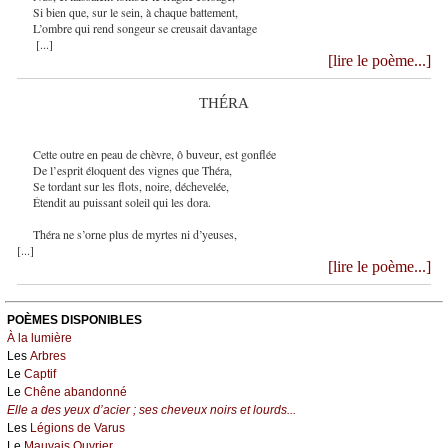
Si bien que, sur le sein, à chaque battement,
L’ombre qui rend songeur se creusait davantage
[...]
[lire le poème...]
THÉRA
Cette outre en peau de chèvre, ô buveur, est gonflée
De l’esprit éloquent des vignes que Théra,
Se tordant sur les flots, noire, déchevelée,
Étendit au puissant soleil qui les dora.
Théra ne s’orne plus de myrtes ni d’yeuses,
[...]
[lire le poème...]
POÈMES DISPONIBLES
À la lumière
Les
Arbres
Le
Captif
Le
Chêne abandonné
Elle a des yeux d’acier ; ses cheveux noirs et lourds...
Les
Légions de Varus
Le
Mauvais Ouvrier