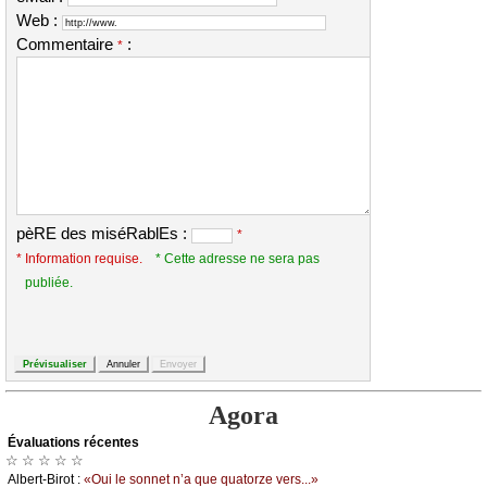
Web :
Commentaire
:
*
pèRE des miséRablEs :
*
* Information requise.
* Cette adresse ne sera pas
publiée.
Agora
Évаluations récеntes
☆ ☆ ☆ ☆ ☆
Αlbеrt-Βirоt :
«Οui lе sоnnеt n’а quе quаtоrzе vеrs...»