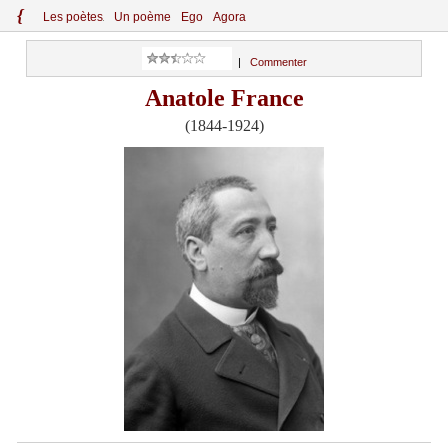
{
Le
s
po
èt
es
Un poème
Ego
Agora
|
Commenter
Anatole France
(1844-1924)