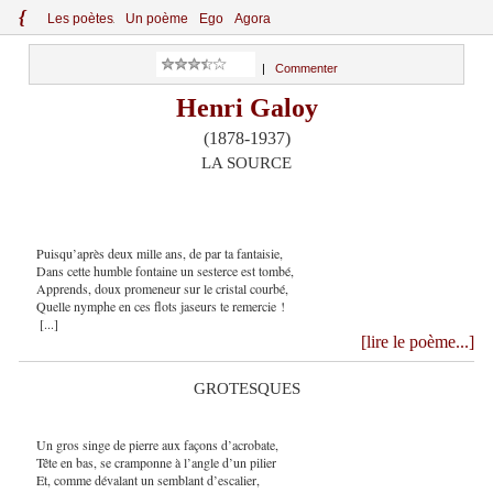
{
Le
s
po
èt
es
Un poème
Ego
Agora
|
Commenter
Henri Galoy
(1878-1937)
LA SOURCE
Puisqu’après deux mille ans, de par ta fantaisie,
Dans cette humble fontaine un sesterce est tombé,
Apprends, doux promeneur sur le cristal courbé,
Quelle nymphe en ces flots jaseurs te remercie !
[...]
[lire le poème...]
GROTESQUES
Un gros singe de pierre aux façons d’acrobate,
Tête en bas, se cramponne à l’angle d’un pilier
Et, comme dévalant un semblant d’escalier,