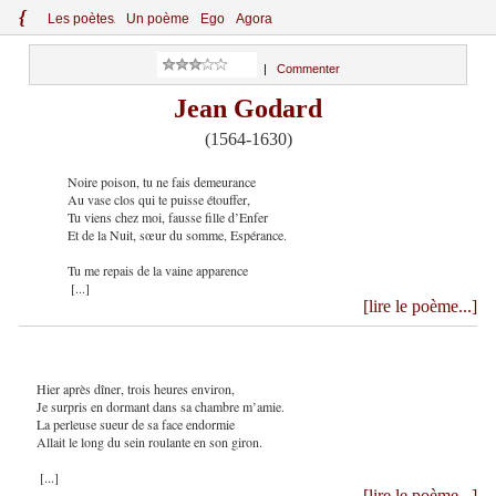
{
Le
s
po
èt
es
Un poème
Ego
Agora
|
Commenter
Jean Godard
(1564-1630)
Noire poison, tu ne fais demeurance
Au vase clos qui te puisse étouffer,
Tu viens chez moi, fausse fille d’Enfer
Et de la Nuit, sœur du somme, Espérance.
Tu me repais de la vaine apparence
[...]
[lire le poème...]
Hier après dîner, trois heures environ,
Je surpris en dormant dans sa chambre m’amie.
La perleuse sueur de sa face endormie
Allait le long du sein roulante en son giron.
[...]
[lire le poème...]