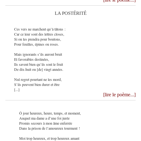
LA POSTÉRITÉ
Ces vers ne marchent qu’à tâtons :
Car ce leur sont des lettres closes,
Si on les prendra pour boutons,
Pour feuilles, épines ou roses.
Mais ignorants s’ils auront bruit
Et favorables destinées,
Ils savent bien qu’ils sont le fruit
De dix-huit ou [de] vingt années.
Nul regret pourtant ne les mord,
S’ils peuvent bien durer et être
[...]
[lire le poème...]
Ô jour heureux, heure, temps, et moment,
Auquel ma dame a d’une foi jurée
Promis secours à mon âme enferrée
Dans la prison de l’amoureux tourment !
Moi trop heureux, et trop heureux amant