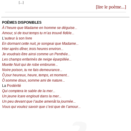
[...]
[lire le poème...]
POÈMES DISPONIBLES
À l’heure que Madame en homme se déguise...
Amour, si de tout temps tu m’as trouvé fidèle...
L’
auteur à son livre
En dormant cette nuit, je songeai que Madame...
Hier après dîner, trois heures environ...
Je voudrais être ainsi comme un Penthée...
Les champs enfarinés de neige éparpillée...
Muette Nuit qui de robe embrunie...
Noire poison, tu ne fais demeurance...
Ô jour heureux, heure, temps, et moment...
Ô somme doux, somme ami de nature...
La
Postérité
Qui comptera le sable de la mer...
Un jeune Icare englouti dans la mer...
Un peu devant que l’aube amenât la journée...
Vous qui voulez savoir que c’est que de l’amour...