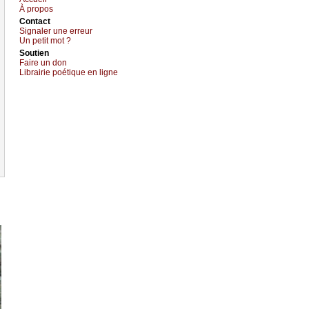
À prоpos
Cоntact
Signaler une errеur
Un pеtit mоt ?
Sоutien
Fаirе un dоn
Librairiе pоétique en lignе