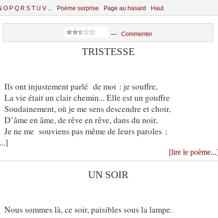
N
O
P
Q
R
S
T
U
V
...
Poème surprise
Page au hasard
Haut
—
Commenter
TRISTESSE
Ils ont injustement parlé de moi : je souffre,
La vie était un clair chemin... Elle est un gouffre
Soudainement, où je me sens descendre et choir,
D’âme en âme, de rêve en rêve, dans du noir,
Je ne me souviens pas même de leurs paroles ;
...]
[lire le poème...
UN SOIR
Nous sommes là, ce soir, paisibles sous la lampe.