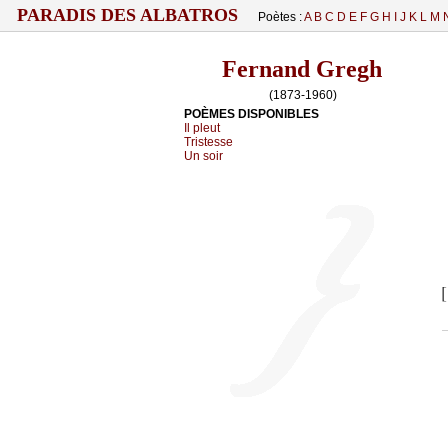
PARADIS DES ALBATROS
Poètes :
A
B
C
D
E
F
G
H
I
J
K
L
M
Fernand Gregh
(1873-1960)
POÈMES DISPONIBLES
Il pleut
Tristesse
Un soir
[