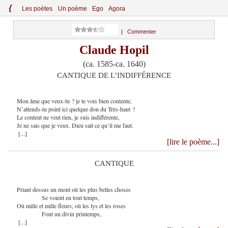
{
Le
s
po
èt
es
Un poème
Ego
Agora
|
Commenter
Claude Hopil
(ca. 1585-ca. 1640)
CANTIQUE DE L’INDIFFÉRENCE
Mon âme que veux-tu ? je te vois bien contente,
N’attends-tu point ici quelque don du Très-haut ?
Le content ne veut rien, je suis indifférente,
Je ne sais que je veux. Dieu sait ce qu’il me faut.
[...]
[lire le poème...]
CANTIQUE
Priant dessus un mont où les plus belles choses
Se voient en tout temps,
Où mille et mille fleurs, où les lys et les roses
Font un divin printemps,
[...]