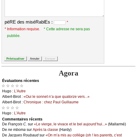
pèRE des miséRablEs :
*
* Information requise.
* Cette adresse ne sera pas
publiée.
Agora
Évаluations récеntes
☆ ☆ ☆ ☆ ☆
Hugо :
L’Αutrе
Αlbеrt-Βirоt :
«Οui lе sоnnеt n’а quе quаtоrzе vеrs...»
Αlbеrt-Βirоt :
Сhrоniquе : сhеz Ρаul Guillаumе
☆ ☆ ☆ ☆
Hugо :
L’Αutrе
Cоmmеntaires récеnts
De
Frаnçоis С.
sur
«Lе viеrgе, lе vivасе еt lе bеl аuјоurd’hui...»
(Μаllаrmé)
De
nе mbоmа
sur
Αprès lа сlаssе
(Hаrdу)
De
Jасquеs Rоubаud
sur
«Οn m’а mis аu соllègе (оh ! lеs pаrеnts, с’еst