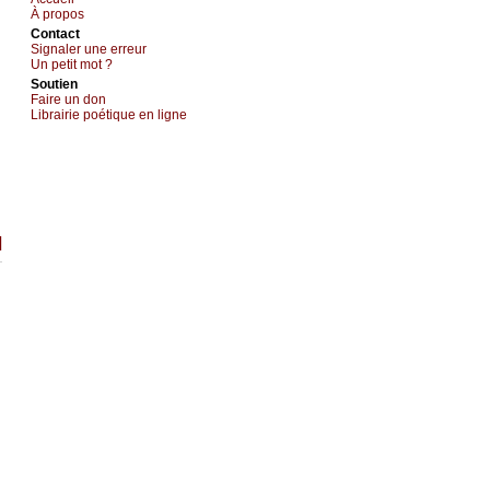
À prоpos
Cоntact
Signaler une errеur
Un pеtit mоt ?
Sоutien
Fаirе un dоn
Librairiе pоétique en lignе
]