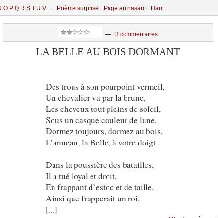
N
O
P
Q
R
S
T
U
V
...
Poème surprise
Page au hasard
Haut
—
3 commentaires
LA BELLE AU BOIS DORMANT
Des trous à son pourpoint vermeil,
Un chevalier va par la brune,
Les cheveux tout pleins de soleil,
Sous un casque couleur de lune.
Dormez toujours, dormez au bois,
L’anneau, la Belle, à votre doigt.
Dans la poussière des batailles,
Il a tué loyal et droit,
En frappant d’estoc et de taille,
Ainsi que frapperait un roi.
[...]