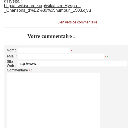
d’Hyspa :
http://fr.wikisource.org/wiki/Livre:Hyspa_-
_Chansons_d%E2%80%99humour,_1903.djvu
[Lien vers ce commentaire]
Votre commentaire :
Nom :
*
eMail :
*
*
Site
Web :
Commentaire
:
*