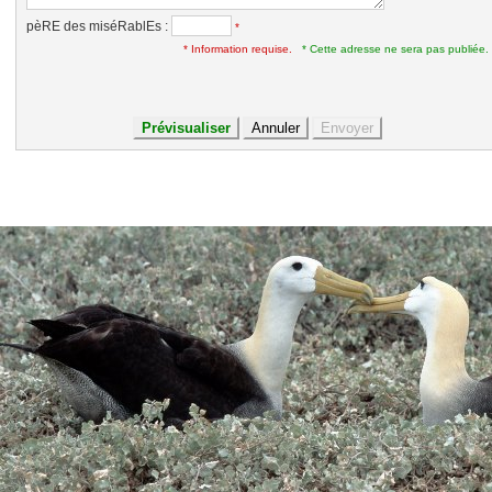
pèRE des miséRablEs :
*
* Information requise.
* Cette adresse ne sera pas publiée.