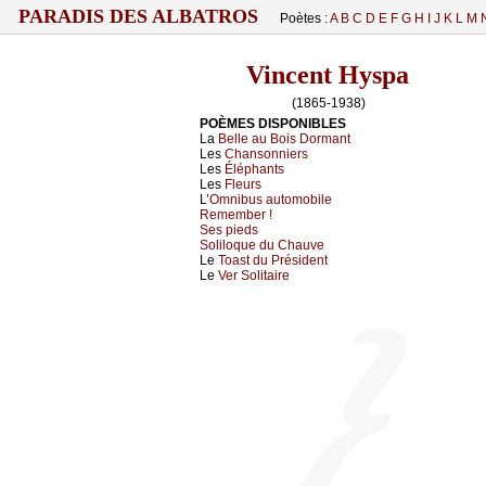
PARADIS DES ALBATROS
Poètes :
A
B
C
D
E
F
G
H
I
J
K
L
M
Vincent Hyspa
(1865-1938)
POÈMES DISPONIBLES
La
Belle au Bois Dormant
Les
Chansonniers
Les
Éléphants
Les
Fleurs
L’
Omnibus automobile
Remember !
Ses pieds
Soliloque du Chauve
Le
Toast du Président
Le
Ver Solitaire