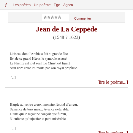
{
Le
s
po
èt
es
Un poème
Ego
Agora
|
Commenter
Jean de La Ceppède
(1548 ?-1623)
L’oiseau dont l’Arabie a fait si grande fête
Est de ce grand Héros le symbole assuré.
Le Phénix est tout seul. Le Christ est figuré
Seul libre entre les morts par son royal prophète.
[...]
[lire le poème...]
Harpie au ventre creux, monstre fécond d’erreur,
Semence de tous maux, Avarice exécrable,
L’âme qui te reçoit ne conçoit que fureur,
N’enfante qu’injustice et périt misérable.
[...]
[lire le poème...]