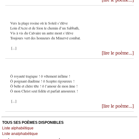
Vers la plage rosine où le Soleil s’élève
Loin d’Acre et de Sion le chemin d’un Sabbath,
Vis à vis du Calvaire un autre mont s’élève
Toujours vert des honneurs du Minervé combat.
[...]
[lire le poème...]
Ô royauté tragique ! ô vêtement infâme !
Ô poignant diadème ! ô Sceptre rigoureux !
Ô belle et chère tête ! ô l’amour de mon âme !
Ô mon Christ seul fidèle et parfait amoureux !
[...]
[lire le poème...]
TOUS SES POÈMES DISPONIBLES
Liste alphabétique
Liste analphabétique