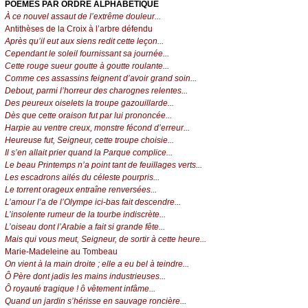
POÈMES PAR ORDRE ALPHABÉTIQUE
À ce nouvel assaut de l’extrême douleur...
Antithèses de la Croix à l’arbre défendu
Après qu’il eut aux siens redit cette leçon...
Cependant le soleil fournissant sa journée...
Cette rouge sueur goutte à goutte roulante...
Comme ces assassins feignent d’avoir grand soin...
Debout, parmi l’horreur des charognes relentes...
Des peureux oiselets la troupe gazouillarde...
Dès que cette oraison fut par lui prononcée...
Harpie au ventre creux, monstre fécond d’erreur...
Heureuse fut, Seigneur, cette troupe choisie...
Il s’en allait prier quand la Parque complice...
Le beau Printemps n’a point tant de feuillages verts...
Les escadrons ailés du céleste pourpris...
Le torrent orageux entraîne renversées...
L’amour l’a de l’Olympe ici-bas fait descendre...
L’insolente rumeur de la tourbe indiscrète...
L’oiseau dont l’Arabie a fait si grande fête...
Mais qui vous meut, Seigneur, de sortir à cette heure...
Marie-Madeleine au Tombeau
On vient à la main droite ; elle a eu bel à teindre...
Ô Père dont jadis les mains industrieuses...
Ô royauté tragique ! ô vêtement infâme...
Quand un jardin s’hérisse en sauvage roncière...