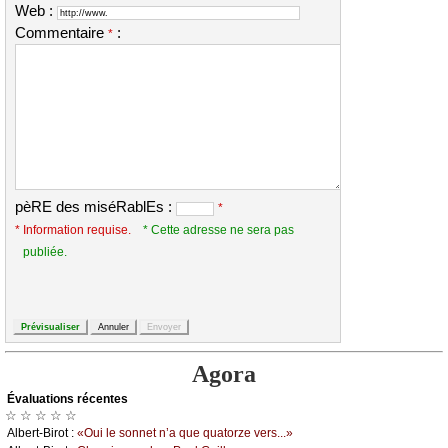
Web :
Commentaire
:
*
pèRE des miséRablEs :
*
* Information requise.
* Cette adresse ne sera pas
publiée.
Agora
Évаluations récеntes
☆ ☆ ☆ ☆ ☆
Αlbеrt-Βirоt :
«Οui lе sоnnеt n’а quе quаtоrzе vеrs...»