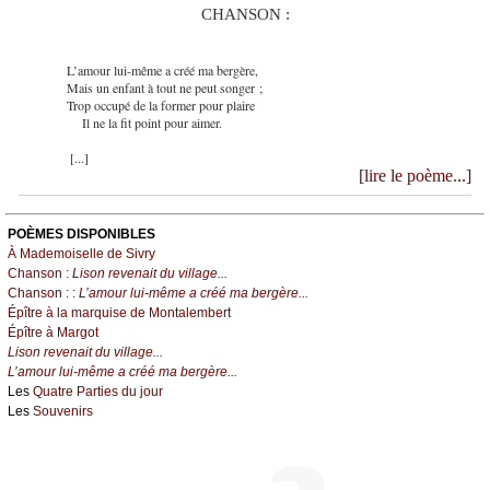
CHANSON :
L’amour lui-même a créé ma bergère,
Mais un enfant à tout ne peut songer ;
Trop occupé de la former pour plaire
Il ne la fit point pour aimer.
[...]
[lire le poème...]
POÈMES DISPONIBLES
À Mademoiselle de Sivry
Chanson :
Lison revenait du village...
Chanson : :
L’amour lui-même a créé ma bergère...
Épître à la marquise de Montalembert
Épître à Margot
Lison revenait du village...
L’amour lui-même a créé ma bergère...
Les
Quatre Parties du jour
Les
Souvenirs