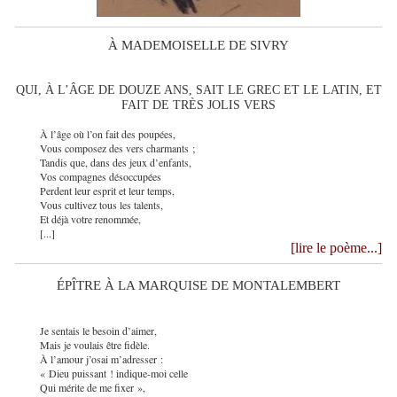
À MADEMOISELLE DE SIVRY
QUI, À L’ÂGE DE DOUZE ANS, SAIT LE GREC ET LE LATIN, ET
FAIT DE TRÈS JOLIS VERS
À l’âge où l’on fait des poupées,
Vous composez des vers charmants ;
Tandis que, dans des jeux d’enfants,
Vos compagnes désoccupées
Perdent leur esprit et leur temps,
Vous cultivez tous les talents,
Et déjà votre renommée,
[...]
[lire le poème...]
ÉPÎTRE À LA MARQUISE DE MONTALEMBERT
Je sentais le besoin d’aimer,
Mais je voulais être fidèle.
À l’amour j’osai m’adresser :
« Dieu puissant ! indique-moi celle
Qui mérite de me fixer »,