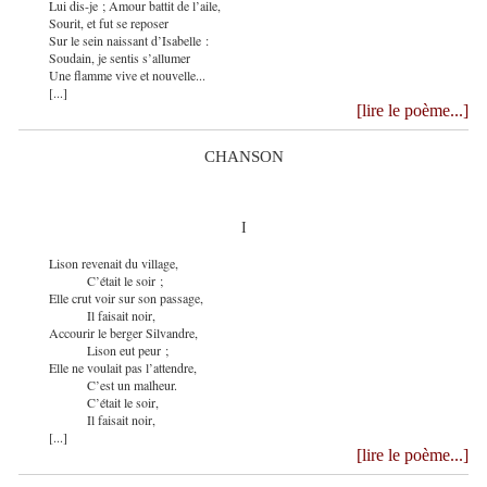
Lui dis-je ; Amour battit de l’aile,
Sourit, et fut se reposer
Sur le sein naissant d’Isabelle :
Soudain, je sentis s’allumer
Une flamme vive et nouvelle...
[...]
[lire le poème...]
CHANSON
I
Lison revenait du village,
C’était le soir ;
Elle crut voir sur son passage,
Il faisait noir,
Accourir le berger Silvandre,
Lison eut peur ;
Elle ne voulait pas l’attendre,
C’est un malheur.
C’était le soir,
Il faisait noir,
[...]
[lire le poème...]