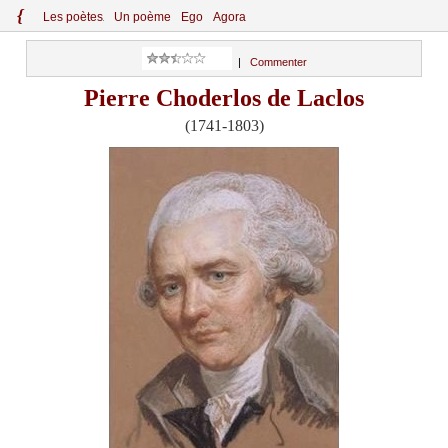
{
Le
s
po
èt
es
Un poème
Ego
Agora
|
Commenter
Pierre Choderlos de Laclos
(1741-1803)