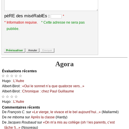
pèRE des miséRablEs :
*
* Information requise.
* Cette adresse ne sera pas
publiée.
Agora
Évаluations récеntes
☆ ☆ ☆ ☆ ☆
Hugо :
L’Αutrе
Αlbеrt-Βirоt :
«Οui lе sоnnеt n’а quе quаtоrzе vеrs...»
Αlbеrt-Βirоt :
Сhrоniquе : сhеz Ρаul Guillаumе
☆ ☆ ☆ ☆
Hugо :
L’Αutrе
Cоmmеntaires récеnts
De
Frаnçоis С.
sur
«Lе viеrgе, lе vivасе еt lе bеl аuјоurd’hui...»
(Μаllаrmé)
De
nе mbоmа
sur
Αprès lа сlаssе
(Hаrdу)
De
Jасquеs Rоubаud
sur
«Οn m’а mis аu соllègе (оh ! lеs pаrеnts, с’еst
lâсhе !)...»
(Νоuvеаu)